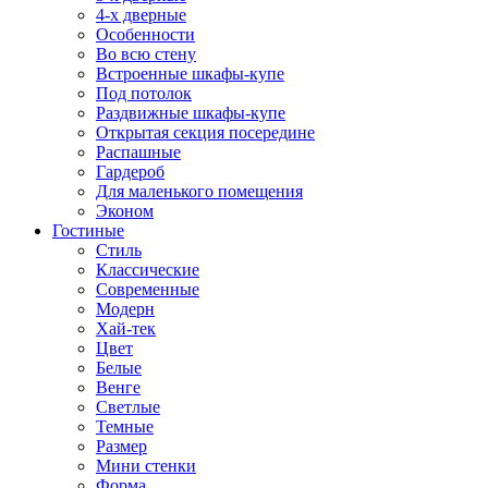
4-х дверные
Особенности
Во всю стену
Встроенные шкафы-купе
Под потолок
Раздвижные шкафы-купе
Открытая секция посередине
Распашные
Гардероб
Для маленького помещения
Эконом
Гостиные
Стиль
Классические
Современные
Модерн
Хай-тек
Цвет
Белые
Венге
Светлые
Темные
Размер
Мини стенки
Форма