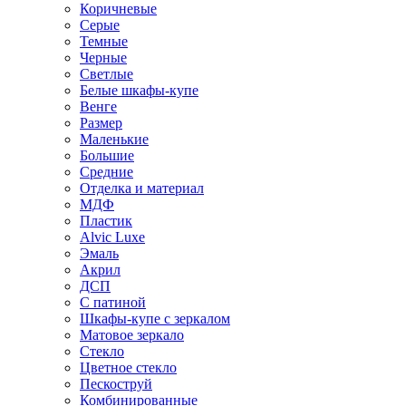
Коричневые
Серые
Темные
Черные
Светлые
Белые шкафы-купе
Венге
Размер
Маленькие
Большие
Средние
Отделка и материал
МДФ
Пластик
Alvic Luxe
Эмаль
Акрил
ДСП
С патиной
Шкафы-купе с зеркалом
Матовое зеркало
Стекло
Цветное стекло
Пескоструй
Комбинированные