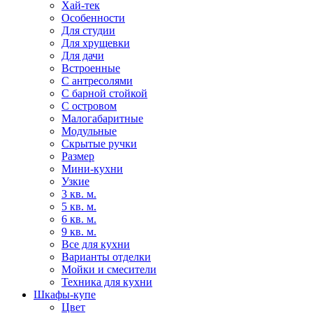
Хай-тек
Особенности
Для студии
Для хрущевки
Для дачи
Встроенные
С антресолями
С барной стойкой
С островом
Малогабаритные
Модульные
Скрытые ручки
Размер
Мини-кухни
Узкие
3 кв. м.
5 кв. м.
6 кв. м.
9 кв. м.
Все для кухни
Варианты отделки
Мойки и смесители
Техника для кухни
Шкафы-купе
Цвет