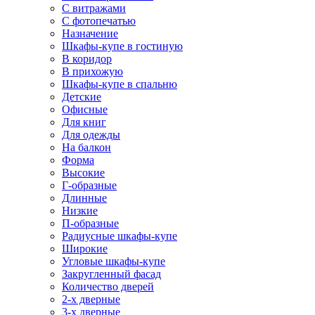
С витражами
С фотопечатью
Назначение
Шкафы-купе в гостиную
В коридор
В прихожую
Шкафы-купе в спальню
Детские
Офисные
Для книг
Для одежды
На балкон
Форма
Высокие
Г-образные
Длинные
Низкие
П-образные
Радиусные шкафы-купе
Широкие
Угловые шкафы-купе
Закругленный фасад
Количество дверей
2-х дверные
3-х дверные