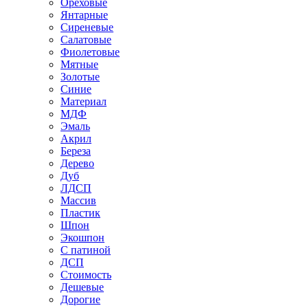
Ореховые
Янтарные
Сиреневые
Салатовые
Фиолетовые
Мятные
Золотые
Синие
Материал
МДФ
Эмаль
Акрил
Береза
Дерево
Дуб
ЛДСП
Массив
Пластик
Шпон
Экошпон
С патиной
ДСП
Стоимость
Дешевые
Дорогие