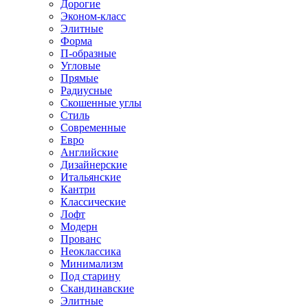
Дорогие
Эконом-класс
Элитные
Форма
П-образные
Угловые
Прямые
Радиусные
Скошенные углы
Стиль
Современные
Евро
Английские
Дизайнерские
Итальянские
Кантри
Классические
Лофт
Модерн
Прованс
Неоклассика
Минимализм
Под старину
Скандинавские
Элитные