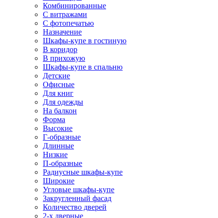
Комбинированные
С витражами
С фотопечатью
Назначение
Шкафы-купе в гостиную
В коридор
В прихожую
Шкафы-купе в спальню
Детские
Офисные
Для книг
Для одежды
На балкон
Форма
Высокие
Г-образные
Длинные
Низкие
П-образные
Радиусные шкафы-купе
Широкие
Угловые шкафы-купе
Закругленный фасад
Количество дверей
2-х дверные