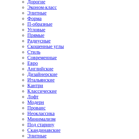
Дорогие
Эконом-класс
Элитные
Форма
П-образные
Угловые
Прямые
Радиусные
Скошенные углы
Стиль
Современные
Евро
Английские
Дизайнерские
Итальянские
Кантри
Классические
Лофт
Модерн
Прованс
Неоклассика
Минимализм
Под старину
Скандинавские
Элитные