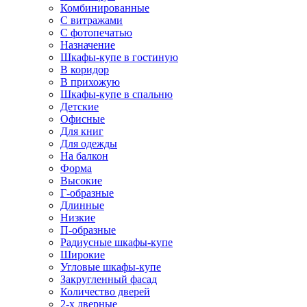
Комбинированные
С витражами
С фотопечатью
Назначение
Шкафы-купе в гостиную
В коридор
В прихожую
Шкафы-купе в спальню
Детские
Офисные
Для книг
Для одежды
На балкон
Форма
Высокие
Г-образные
Длинные
Низкие
П-образные
Радиусные шкафы-купе
Широкие
Угловые шкафы-купе
Закругленный фасад
Количество дверей
2-х дверные