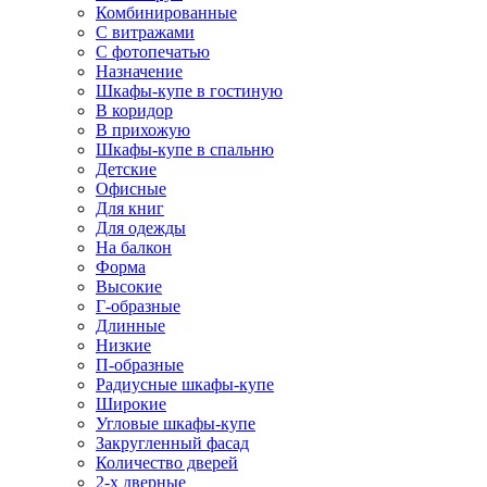
Комбинированные
С витражами
С фотопечатью
Назначение
Шкафы-купе в гостиную
В коридор
В прихожую
Шкафы-купе в спальню
Детские
Офисные
Для книг
Для одежды
На балкон
Форма
Высокие
Г-образные
Длинные
Низкие
П-образные
Радиусные шкафы-купе
Широкие
Угловые шкафы-купе
Закругленный фасад
Количество дверей
2-х дверные