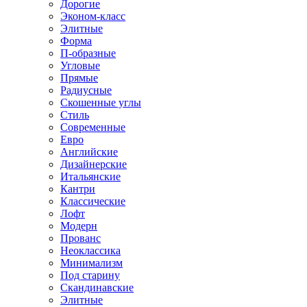
Дорогие
Эконом-класс
Элитные
Форма
П-образные
Угловые
Прямые
Радиусные
Скошенные углы
Стиль
Современные
Евро
Английские
Дизайнерские
Итальянские
Кантри
Классические
Лофт
Модерн
Прованс
Неоклассика
Минимализм
Под старину
Скандинавские
Элитные