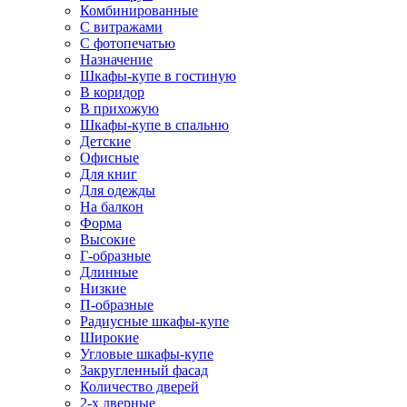
Комбинированные
С витражами
С фотопечатью
Назначение
Шкафы-купе в гостиную
В коридор
В прихожую
Шкафы-купе в спальню
Детские
Офисные
Для книг
Для одежды
На балкон
Форма
Высокие
Г-образные
Длинные
Низкие
П-образные
Радиусные шкафы-купе
Широкие
Угловые шкафы-купе
Закругленный фасад
Количество дверей
2-х дверные