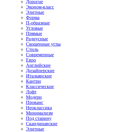
Дорогие
Эконом-класс
Элитные
Форма
П-образные
Угловые
Прямые
Радиусные
Скошенные углы
Стиль
Современные
Евро
Английские
Дизайнерские
Итальянские
Кантри
Классические
Лофт
Модерн
Прованс
Неоклассика
Минимализм
Под старину
Скандинавские
Элитные