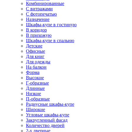
Комбинированные
С витражами
С фотопечатью
Назначение
Шкафы-купе в гостиную
В коридор
В прихожую
Шкафы-купе в спальню
Детские
Офисные
Для книг
Для одежды
На балкон
Форма
Высокие
Г-образные
Длинные
Низкие
П-образные
Радиусные шкафы-купе
Широкие
Угловые шкафы-купе
Закругленный фасад
Количество дверей
2-х дверные