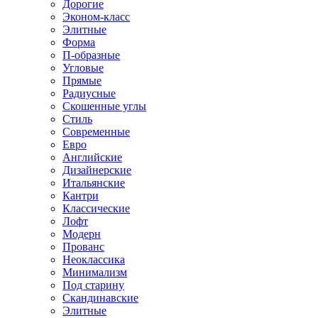
Дорогие
Эконом-класс
Элитные
Форма
П-образные
Угловые
Прямые
Радиусные
Скошенные углы
Стиль
Современные
Евро
Английские
Дизайнерские
Итальянские
Кантри
Классические
Лофт
Модерн
Прованс
Неоклассика
Минимализм
Под старину
Скандинавские
Элитные