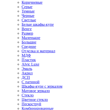
Коричневые
Серые
Темные
Черные
Светлые
Белые шкафы-купе
Венге
Размер
Маленькие
Большие
Средние
Отделка и материал
МДФ
Пластик
Alvic Luxe
Эмаль
Акрил
ДСП
С патиной
Шкафы-купе с зеркалом
Матовое зеркало
Стекло
Цветное стекло
Пескоструй
Комбинированные