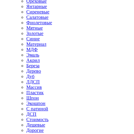
Ореховые
Янтарные
Сиреневые
Салатовые
Фиолетовые
Мятные
Золотые
Синие
Материал
МДФ
Эмаль
Акрил
Береза
Дерево
Дуб
ЛДСП
Массив
Пластик
Шпон
Экошпон
С патиной
ДСП
Стоимость
Дешевые
Дорогие