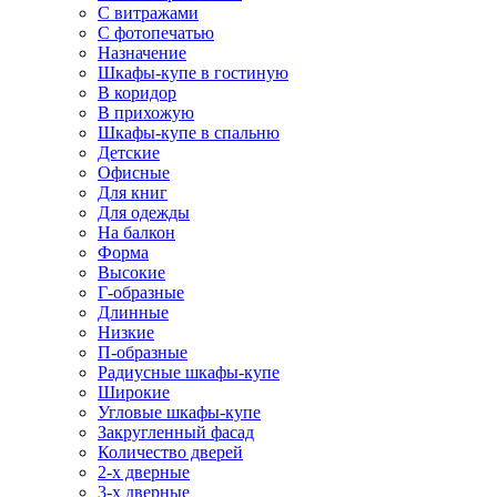
С витражами
С фотопечатью
Назначение
Шкафы-купе в гостиную
В коридор
В прихожую
Шкафы-купе в спальню
Детские
Офисные
Для книг
Для одежды
На балкон
Форма
Высокие
Г-образные
Длинные
Низкие
П-образные
Радиусные шкафы-купе
Широкие
Угловые шкафы-купе
Закругленный фасад
Количество дверей
2-х дверные
3-х дверные