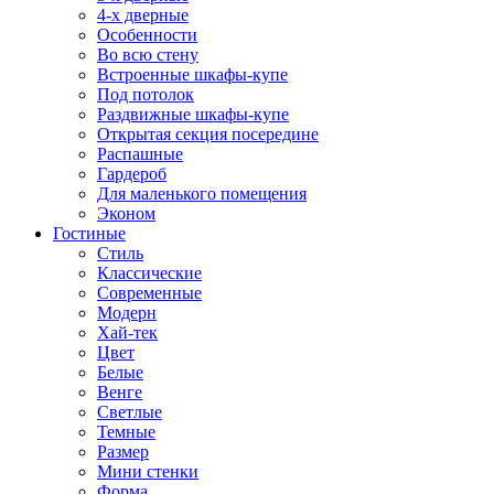
4-х дверные
Особенности
Во всю стену
Встроенные шкафы-купе
Под потолок
Раздвижные шкафы-купе
Открытая секция посередине
Распашные
Гардероб
Для маленького помещения
Эконом
Гостиные
Стиль
Классические
Современные
Модерн
Хай-тек
Цвет
Белые
Венге
Светлые
Темные
Размер
Мини стенки
Форма