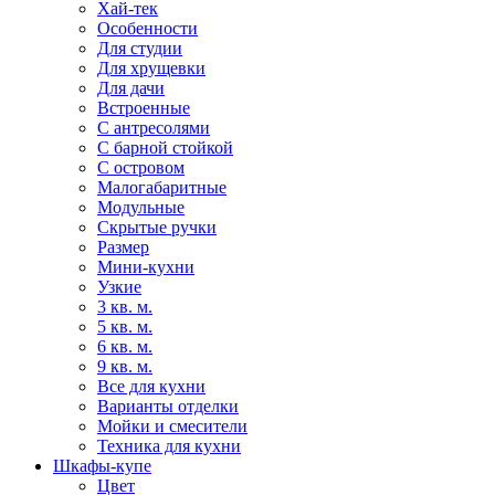
Хай-тек
Особенности
Для студии
Для хрущевки
Для дачи
Встроенные
С антресолями
С барной стойкой
С островом
Малогабаритные
Модульные
Скрытые ручки
Размер
Мини-кухни
Узкие
3 кв. м.
5 кв. м.
6 кв. м.
9 кв. м.
Все для кухни
Варианты отделки
Мойки и смесители
Техника для кухни
Шкафы-купе
Цвет