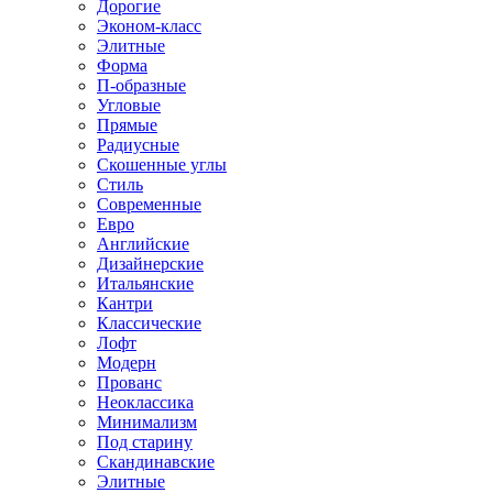
Дорогие
Эконом-класс
Элитные
Форма
П-образные
Угловые
Прямые
Радиусные
Скошенные углы
Стиль
Современные
Евро
Английские
Дизайнерские
Итальянские
Кантри
Классические
Лофт
Модерн
Прованс
Неоклассика
Минимализм
Под старину
Скандинавские
Элитные