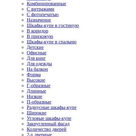
Комбинированные
С витражами
С фотопечатью
Назначение
Шкафы-купе в гостиную
В коридор
В прихожую
Шкафы-купе в спальню
Детские
Офисные
Для книг
Для одежды
На балкон
Форма
Высокие
Г-образные
Длинные
Низкие
П-образные
Радиусные шкафы-купе
Широкие
Угловые шкафы-купе
Закругленный фасад
Количество дверей
2-х дверные