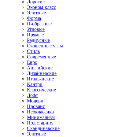
Дорогие
Эконом-класс
Элитные
Форма
П-образные
Угловые
Прямые
Радиусные
Скошенные углы
Стиль
Современные
Евро
Английские
Дизайнерские
Итальянские
Кантри
Классические
Лофт
Модерн
Прованс
Неоклассика
Минимализм
Под старину
Скандинавские
Элитные