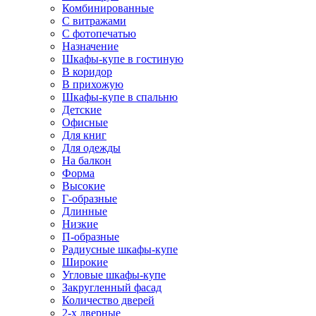
Комбинированные
С витражами
С фотопечатью
Назначение
Шкафы-купе в гостиную
В коридор
В прихожую
Шкафы-купе в спальню
Детские
Офисные
Для книг
Для одежды
На балкон
Форма
Высокие
Г-образные
Длинные
Низкие
П-образные
Радиусные шкафы-купе
Широкие
Угловые шкафы-купе
Закругленный фасад
Количество дверей
2-х дверные