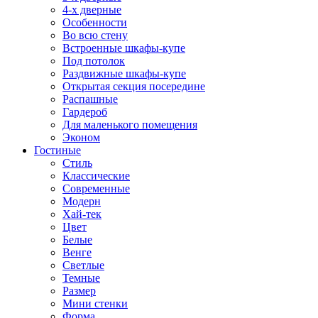
4-х дверные
Особенности
Во всю стену
Встроенные шкафы-купе
Под потолок
Раздвижные шкафы-купе
Открытая секция посередине
Распашные
Гардероб
Для маленького помещения
Эконом
Гостиные
Стиль
Классические
Современные
Модерн
Хай-тек
Цвет
Белые
Венге
Светлые
Темные
Размер
Мини стенки
Форма