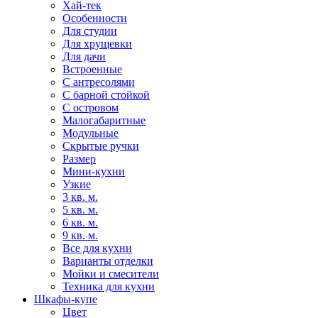
Хай-тек
Особенности
Для студии
Для хрущевки
Для дачи
Встроенные
С антресолями
С барной стойкой
С островом
Малогабаритные
Модульные
Скрытые ручки
Размер
Мини-кухни
Узкие
3 кв. м.
5 кв. м.
6 кв. м.
9 кв. м.
Все для кухни
Варианты отделки
Мойки и смесители
Техника для кухни
Шкафы-купе
Цвет