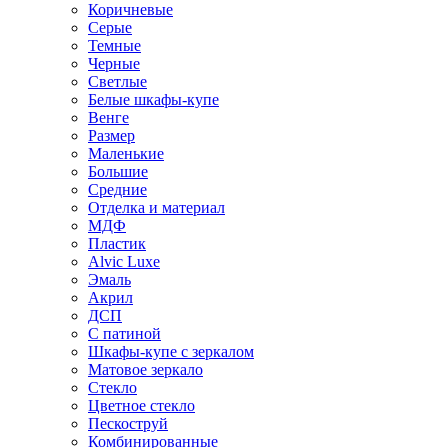
Коричневые
Серые
Темные
Черные
Светлые
Белые шкафы-купе
Венге
Размер
Маленькие
Большие
Средние
Отделка и материал
МДФ
Пластик
Alvic Luxe
Эмаль
Акрил
ДСП
С патиной
Шкафы-купе с зеркалом
Матовое зеркало
Стекло
Цветное стекло
Пескоструй
Комбинированные