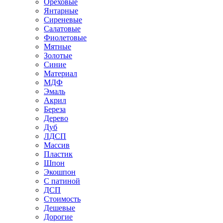
Ореховые
Янтарные
Сиреневые
Салатовые
Фиолетовые
Мятные
Золотые
Синие
Материал
МДФ
Эмаль
Акрил
Береза
Дерево
Дуб
ЛДСП
Массив
Пластик
Шпон
Экошпон
С патиной
ДСП
Стоимость
Дешевые
Дорогие