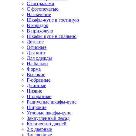
С витражами
С фотопечатью
Назначение
Шкафы-купе в гостиную
В коридор
В прихожую
Шкафы-купе в спальню
Детские
Офисные
Для книг
Для одежды
На балкон
Форма
Высокие
Г-образные
Длинные
Низкие
П-образные
Радиусные шкафы-купе
Широкие
Угловые шкафы-купе
Закругленный фасад
Количество дверей
2-х дверные
3-х дверные