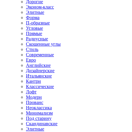
Дорогие
Эконом-класс
Элитные
Форма
П-образные
Угловые
Прямые
Радиусные
Скошенные углы
Стиль
Современные
Евро
Английские
Дизайнерские
Итальянские
Кантри
Классические
Лофт
Модерн
Прованс
Неоклассика
Минимализм
Под старину
Скандинавские
Элитные