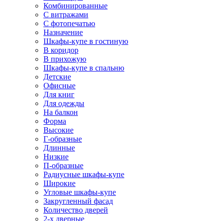
Комбинированные
С витражами
С фотопечатью
Назначение
Шкафы-купе в гостиную
В коридор
В прихожую
Шкафы-купе в спальню
Детские
Офисные
Для книг
Для одежды
На балкон
Форма
Высокие
Г-образные
Длинные
Низкие
П-образные
Радиусные шкафы-купе
Широкие
Угловые шкафы-купе
Закругленный фасад
Количество дверей
2-х дверные