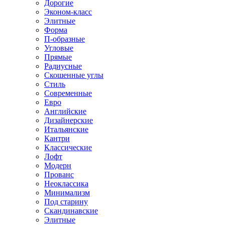
Дорогие
Эконом-класс
Элитные
Форма
П-образные
Угловые
Прямые
Радиусные
Скошенные углы
Стиль
Современные
Евро
Английские
Дизайнерские
Итальянские
Кантри
Классические
Лофт
Модерн
Прованс
Неоклассика
Минимализм
Под старину
Скандинавские
Элитные