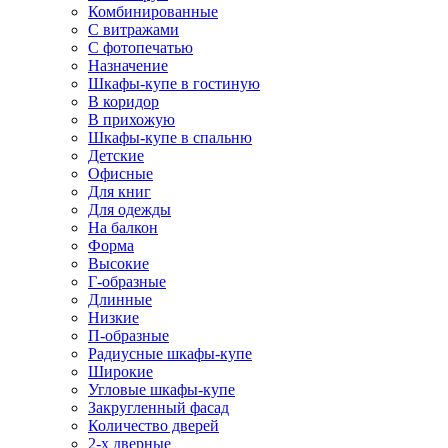
Комбинированные
С витражами
С фотопечатью
Назначение
Шкафы-купе в гостиную
В коридор
В прихожую
Шкафы-купе в спальню
Детские
Офисные
Для книг
Для одежды
На балкон
Форма
Высокие
Г-образные
Длинные
Низкие
П-образные
Радиусные шкафы-купе
Широкие
Угловые шкафы-купе
Закругленный фасад
Количество дверей
2-х дверные