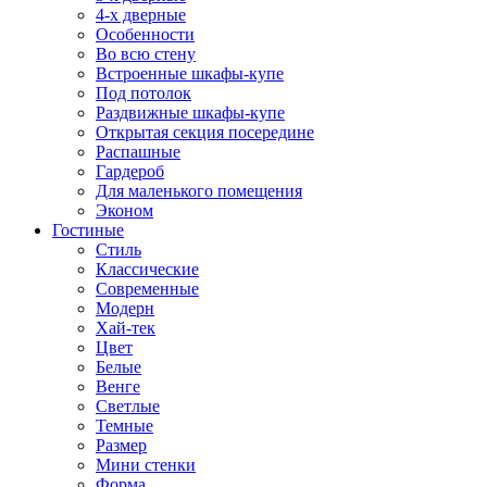
4-х дверные
Особенности
Во всю стену
Встроенные шкафы-купе
Под потолок
Раздвижные шкафы-купе
Открытая секция посередине
Распашные
Гардероб
Для маленького помещения
Эконом
Гостиные
Стиль
Классические
Современные
Модерн
Хай-тек
Цвет
Белые
Венге
Светлые
Темные
Размер
Мини стенки
Форма