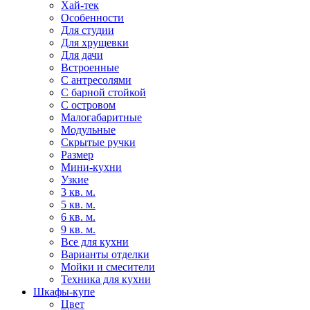
Хай-тек
Особенности
Для студии
Для хрущевки
Для дачи
Встроенные
С антресолями
С барной стойкой
С островом
Малогабаритные
Модульные
Скрытые ручки
Размер
Мини-кухни
Узкие
3 кв. м.
5 кв. м.
6 кв. м.
9 кв. м.
Все для кухни
Варианты отделки
Мойки и смесители
Техника для кухни
Шкафы-купе
Цвет