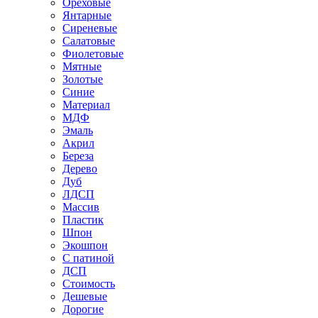
Ореховые
Янтарные
Сиреневые
Салатовые
Фиолетовые
Мятные
Золотые
Синие
Материал
МДФ
Эмаль
Акрил
Береза
Дерево
Дуб
ЛДСП
Массив
Пластик
Шпон
Экошпон
С патиной
ДСП
Стоимость
Дешевые
Дорогие