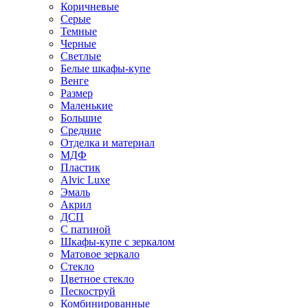
Коричневые
Серые
Темные
Черные
Светлые
Белые шкафы-купе
Венге
Размер
Маленькие
Большие
Средние
Отделка и материал
МДФ
Пластик
Alvic Luxe
Эмаль
Акрил
ДСП
С патиной
Шкафы-купе с зеркалом
Матовое зеркало
Стекло
Цветное стекло
Пескоструй
Комбинированные