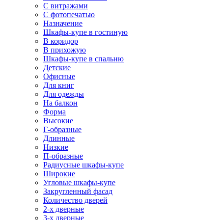
С витражами
С фотопечатью
Назначение
Шкафы-купе в гостиную
В коридор
В прихожую
Шкафы-купе в спальню
Детские
Офисные
Для книг
Для одежды
На балкон
Форма
Высокие
Г-образные
Длинные
Низкие
П-образные
Радиусные шкафы-купе
Широкие
Угловые шкафы-купе
Закругленный фасад
Количество дверей
2-х дверные
3-х дверные