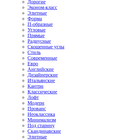
Дорогие
Эконом-класс
Элитные
Форма
П-образные
Угловые
Прямые
Радиусные
Скошенные углы
Стиль
Современные
Евро
Английские
Дизайнерские
Итальянские
Кантри
Классические
Лофт
Модерн
Прованс
Неоклассика
Минимализм
Под старину
Скандинавские
Элитные