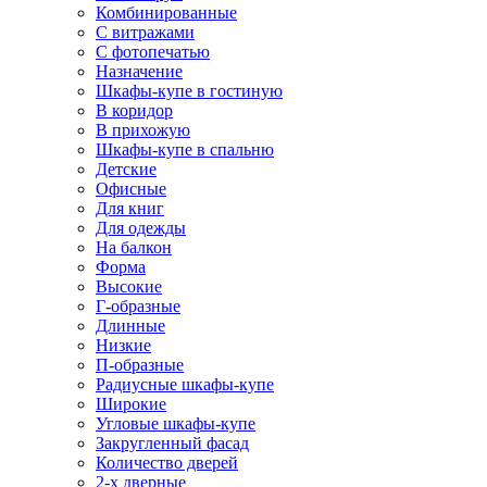
Комбинированные
С витражами
С фотопечатью
Назначение
Шкафы-купе в гостиную
В коридор
В прихожую
Шкафы-купе в спальню
Детские
Офисные
Для книг
Для одежды
На балкон
Форма
Высокие
Г-образные
Длинные
Низкие
П-образные
Радиусные шкафы-купе
Широкие
Угловые шкафы-купе
Закругленный фасад
Количество дверей
2-х дверные