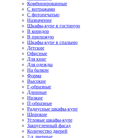
Комбинированные
С витражами
С фотопечатью
Назначение
Шкафы-купе в гостиную
В коридор
В прихожую
Шкафы-купе в спальню
Детские
Офисные
Для книг
Для одежды
На балкон
Форма
Высокие
Г-образные
Длинные
Низкие
П-образные
Радиусные шкафы-купе
Широкие
Угловые шкафы-купе
Закругленный фасад
Количество дверей
2-х дверные