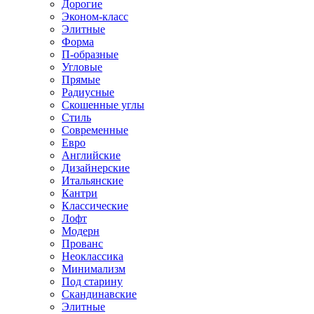
Дорогие
Эконом-класс
Элитные
Форма
П-образные
Угловые
Прямые
Радиусные
Скошенные углы
Стиль
Современные
Евро
Английские
Дизайнерские
Итальянские
Кантри
Классические
Лофт
Модерн
Прованс
Неоклассика
Минимализм
Под старину
Скандинавские
Элитные