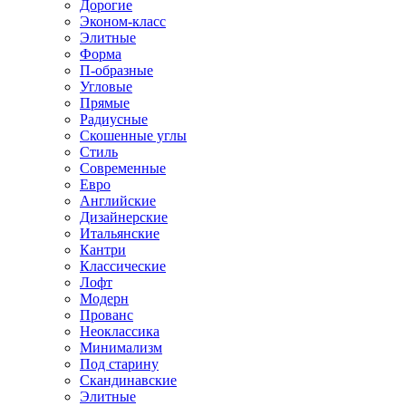
Дорогие
Эконом-класс
Элитные
Форма
П-образные
Угловые
Прямые
Радиусные
Скошенные углы
Стиль
Современные
Евро
Английские
Дизайнерские
Итальянские
Кантри
Классические
Лофт
Модерн
Прованс
Неоклассика
Минимализм
Под старину
Скандинавские
Элитные