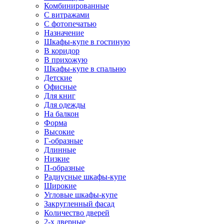
Комбинированные
С витражами
С фотопечатью
Назначение
Шкафы-купе в гостиную
В коридор
В прихожую
Шкафы-купе в спальню
Детские
Офисные
Для книг
Для одежды
На балкон
Форма
Высокие
Г-образные
Длинные
Низкие
П-образные
Радиусные шкафы-купе
Широкие
Угловые шкафы-купе
Закругленный фасад
Количество дверей
2-х дверные