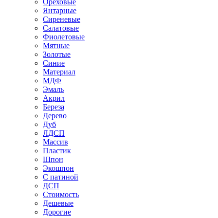
Ореховые
Янтарные
Сиреневые
Салатовые
Фиолетовые
Мятные
Золотые
Синие
Материал
МДФ
Эмаль
Акрил
Береза
Дерево
Дуб
ЛДСП
Массив
Пластик
Шпон
Экошпон
С патиной
ДСП
Стоимость
Дешевые
Дорогие