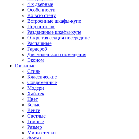
4-х дверные
Особенности
Во всю стену
Встроенные шкафы-купе
Под потолок
Раздвижные шкафы-купе
Открытая секция посередине
Распашные
Гардероб
Для маленького помещения
Эконом
Гостиные
Стиль
Классические
Современные
Модерн
Хай-тек
Цвет
Белые
Венге
Светлые
Темные
Размер
Мини стенки
Форма