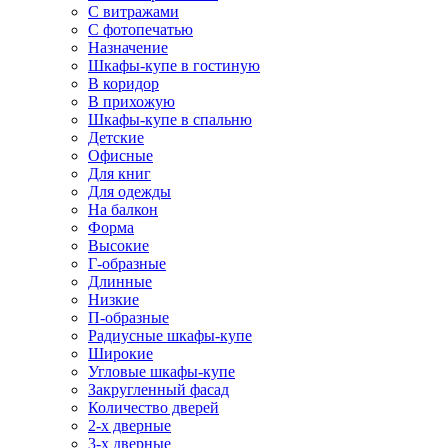
С витражами
С фотопечатью
Назначение
Шкафы-купе в гостиную
В коридор
В прихожую
Шкафы-купе в спальню
Детские
Офисные
Для книг
Для одежды
На балкон
Форма
Высокие
Г-образные
Длинные
Низкие
П-образные
Радиусные шкафы-купе
Широкие
Угловые шкафы-купе
Закругленный фасад
Количество дверей
2-х дверные
3-х дверные