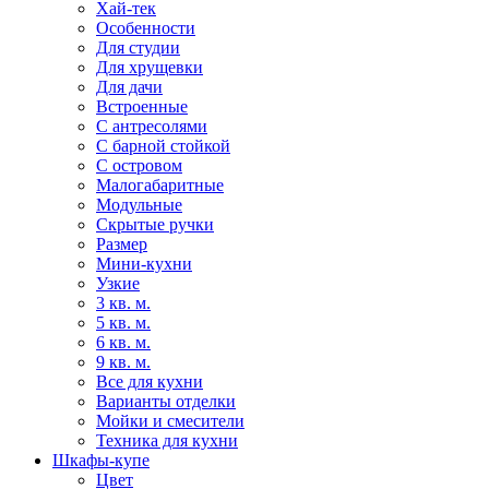
Хай-тек
Особенности
Для студии
Для хрущевки
Для дачи
Встроенные
С антресолями
С барной стойкой
С островом
Малогабаритные
Модульные
Скрытые ручки
Размер
Мини-кухни
Узкие
3 кв. м.
5 кв. м.
6 кв. м.
9 кв. м.
Все для кухни
Варианты отделки
Мойки и смесители
Техника для кухни
Шкафы-купе
Цвет