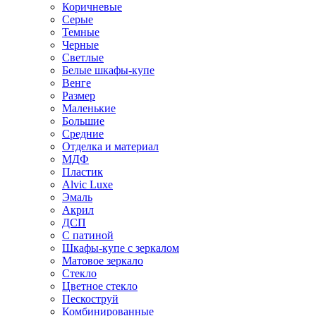
Коричневые
Серые
Темные
Черные
Светлые
Белые шкафы-купе
Венге
Размер
Маленькие
Большие
Средние
Отделка и материал
МДФ
Пластик
Alvic Luxe
Эмаль
Акрил
ДСП
С патиной
Шкафы-купе с зеркалом
Матовое зеркало
Стекло
Цветное стекло
Пескоструй
Комбинированные