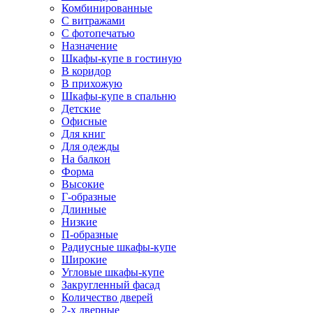
Комбинированные
С витражами
С фотопечатью
Назначение
Шкафы-купе в гостиную
В коридор
В прихожую
Шкафы-купе в спальню
Детские
Офисные
Для книг
Для одежды
На балкон
Форма
Высокие
Г-образные
Длинные
Низкие
П-образные
Радиусные шкафы-купе
Широкие
Угловые шкафы-купе
Закругленный фасад
Количество дверей
2-х дверные