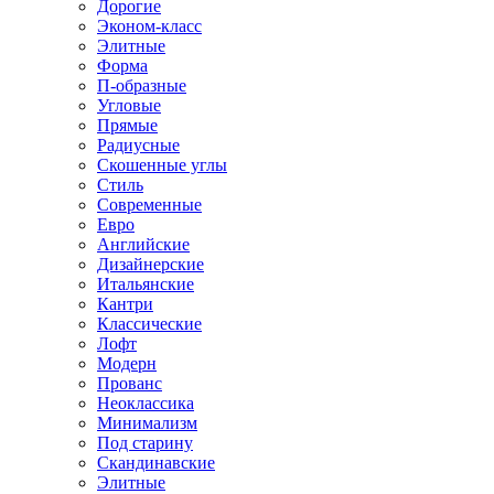
Дорогие
Эконом-класс
Элитные
Форма
П-образные
Угловые
Прямые
Радиусные
Скошенные углы
Стиль
Современные
Евро
Английские
Дизайнерские
Итальянские
Кантри
Классические
Лофт
Модерн
Прованс
Неоклассика
Минимализм
Под старину
Скандинавские
Элитные