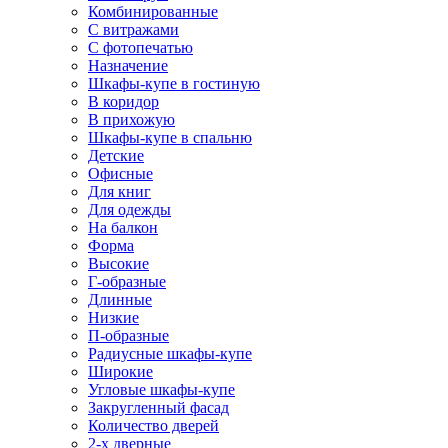
Комбинированные
С витражами
С фотопечатью
Назначение
Шкафы-купе в гостиную
В коридор
В прихожую
Шкафы-купе в спальню
Детские
Офисные
Для книг
Для одежды
На балкон
Форма
Высокие
Г-образные
Длинные
Низкие
П-образные
Радиусные шкафы-купе
Широкие
Угловые шкафы-купе
Закругленный фасад
Количество дверей
2-х дверные