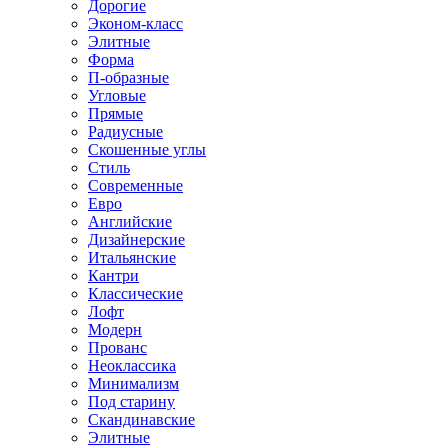
Дорогие
Эконом-класс
Элитные
Форма
П-образные
Угловые
Прямые
Радиусные
Скошенные углы
Стиль
Современные
Евро
Английские
Дизайнерские
Итальянские
Кантри
Классические
Лофт
Модерн
Прованс
Неоклассика
Минимализм
Под старину
Скандинавские
Элитные