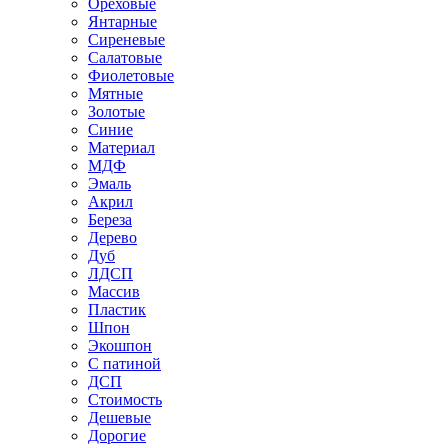
Ореховые
Янтарные
Сиреневые
Салатовые
Фиолетовые
Мятные
Золотые
Синие
Материал
МДФ
Эмаль
Акрил
Береза
Дерево
Дуб
ЛДСП
Массив
Пластик
Шпон
Экошпон
С патиной
ДСП
Стоимость
Дешевые
Дорогие