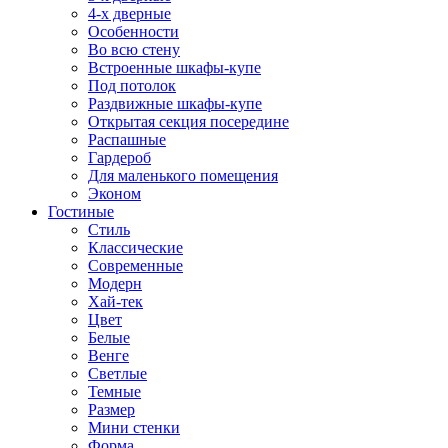
4-х дверные
Особенности
Во всю стену
Встроенные шкафы-купе
Под потолок
Раздвижные шкафы-купе
Открытая секция посередине
Распашные
Гардероб
Для маленького помещения
Эконом
Гостиные
Стиль
Классические
Современные
Модерн
Хай-тек
Цвет
Белые
Венге
Светлые
Темные
Размер
Мини стенки
Форма