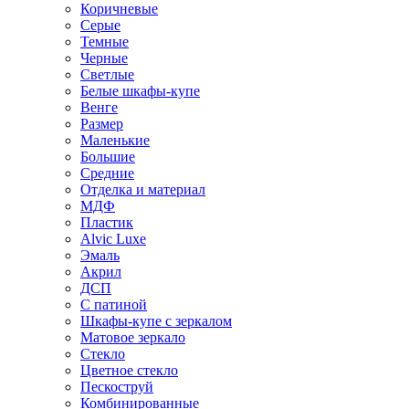
Коричневые
Серые
Темные
Черные
Светлые
Белые шкафы-купе
Венге
Размер
Маленькие
Большие
Средние
Отделка и материал
МДФ
Пластик
Alvic Luxe
Эмаль
Акрил
ДСП
С патиной
Шкафы-купе с зеркалом
Матовое зеркало
Стекло
Цветное стекло
Пескоструй
Комбинированные