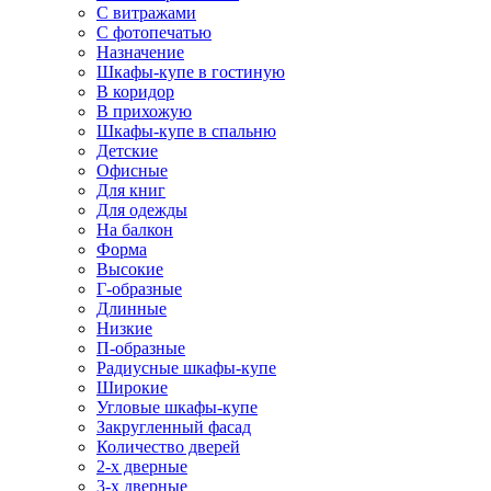
С витражами
С фотопечатью
Назначение
Шкафы-купе в гостиную
В коридор
В прихожую
Шкафы-купе в спальню
Детские
Офисные
Для книг
Для одежды
На балкон
Форма
Высокие
Г-образные
Длинные
Низкие
П-образные
Радиусные шкафы-купе
Широкие
Угловые шкафы-купе
Закругленный фасад
Количество дверей
2-х дверные
3-х дверные