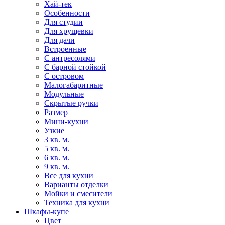
Хай-тек
Особенности
Для студии
Для хрущевки
Для дачи
Встроенные
С антресолями
С барной стойкой
С островом
Малогабаритные
Модульные
Скрытые ручки
Размер
Мини-кухни
Узкие
3 кв. м.
5 кв. м.
6 кв. м.
9 кв. м.
Все для кухни
Варианты отделки
Мойки и смесители
Техника для кухни
Шкафы-купе
Цвет