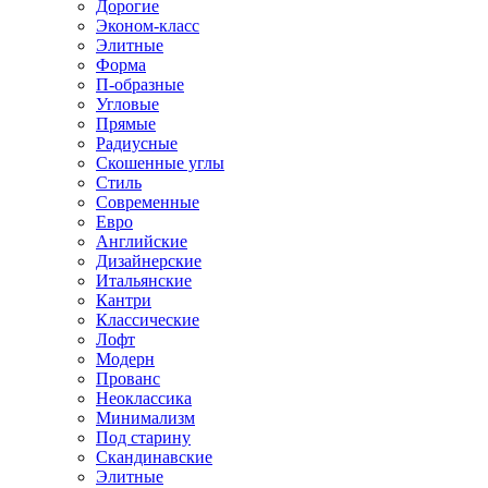
Дорогие
Эконом-класс
Элитные
Форма
П-образные
Угловые
Прямые
Радиусные
Скошенные углы
Стиль
Современные
Евро
Английские
Дизайнерские
Итальянские
Кантри
Классические
Лофт
Модерн
Прованс
Неоклассика
Минимализм
Под старину
Скандинавские
Элитные