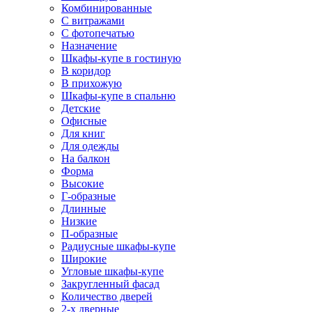
Комбинированные
С витражами
С фотопечатью
Назначение
Шкафы-купе в гостиную
В коридор
В прихожую
Шкафы-купе в спальню
Детские
Офисные
Для книг
Для одежды
На балкон
Форма
Высокие
Г-образные
Длинные
Низкие
П-образные
Радиусные шкафы-купе
Широкие
Угловые шкафы-купе
Закругленный фасад
Количество дверей
2-х дверные