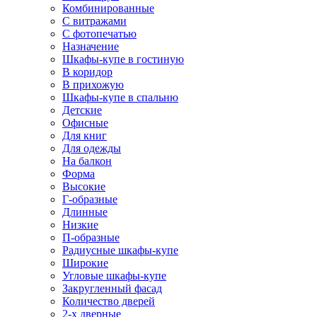
Комбинированные
С витражами
С фотопечатью
Назначение
Шкафы-купе в гостиную
В коридор
В прихожую
Шкафы-купе в спальню
Детские
Офисные
Для книг
Для одежды
На балкон
Форма
Высокие
Г-образные
Длинные
Низкие
П-образные
Радиусные шкафы-купе
Широкие
Угловые шкафы-купе
Закругленный фасад
Количество дверей
2-х дверные