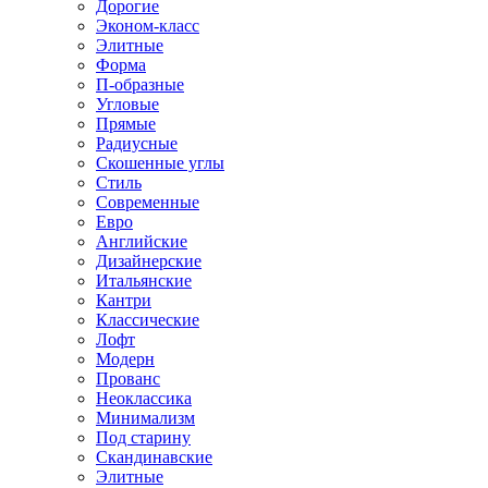
Дорогие
Эконом-класс
Элитные
Форма
П-образные
Угловые
Прямые
Радиусные
Скошенные углы
Стиль
Современные
Евро
Английские
Дизайнерские
Итальянские
Кантри
Классические
Лофт
Модерн
Прованс
Неоклассика
Минимализм
Под старину
Скандинавские
Элитные