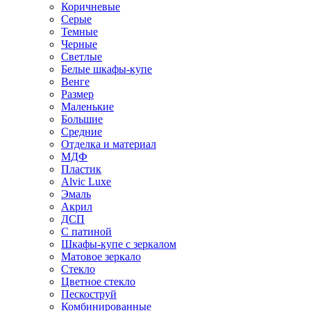
Коричневые
Серые
Темные
Черные
Светлые
Белые шкафы-купе
Венге
Размер
Маленькие
Большие
Средние
Отделка и материал
МДФ
Пластик
Alvic Luxe
Эмаль
Акрил
ДСП
С патиной
Шкафы-купе с зеркалом
Матовое зеркало
Стекло
Цветное стекло
Пескоструй
Комбинированные