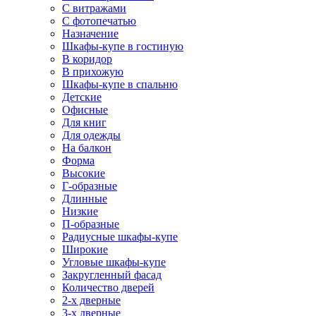
С витражами
С фотопечатью
Назначение
Шкафы-купе в гостиную
В коридор
В прихожую
Шкафы-купе в спальню
Детские
Офисные
Для книг
Для одежды
На балкон
Форма
Высокие
Г-образные
Длинные
Низкие
П-образные
Радиусные шкафы-купе
Широкие
Угловые шкафы-купе
Закругленный фасад
Количество дверей
2-х дверные
3-х дверные