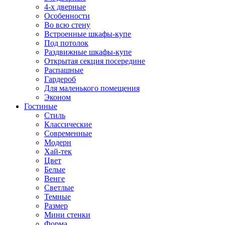
4-х дверные
Особенности
Во всю стену
Встроенные шкафы-купе
Под потолок
Раздвижные шкафы-купе
Открытая секция посередине
Распашные
Гардероб
Для маленького помещения
Эконом
Гостиные
Стиль
Классические
Современные
Модерн
Хай-тек
Цвет
Белые
Венге
Светлые
Темные
Размер
Мини стенки
Форма