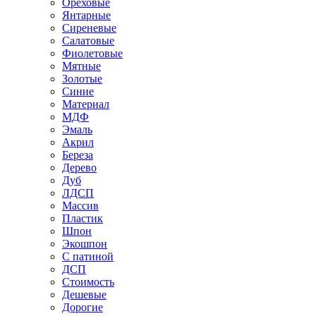
Ореховые
Янтарные
Сиреневые
Салатовые
Фиолетовые
Мятные
Золотые
Синие
Материал
МДФ
Эмаль
Акрил
Береза
Дерево
Дуб
ЛДСП
Массив
Пластик
Шпон
Экошпон
С патиной
ДСП
Стоимость
Дешевые
Дорогие