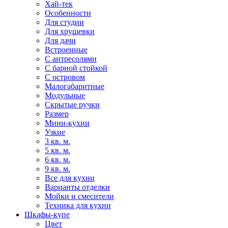
Хай-тек
Особенности
Для студии
Для хрущевки
Для дачи
Встроенные
С антресолями
С барной стойкой
С островом
Малогабаритные
Модульные
Скрытые ручки
Размер
Мини-кухни
Узкие
3 кв. м.
5 кв. м.
6 кв. м.
9 кв. м.
Все для кухни
Варианты отделки
Мойки и смесители
Техника для кухни
Шкафы-купе
Цвет