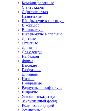
Комбинированные
С витражами
С фотопечатью
Назначение
Шкафы-купе в гостиную
В коридор
В прихожую
Шкафы-купе в спальню
Детские
Офисные
Для книг
Для одежды
На балкон
Форма
Высокие
Г-образные
Длинные
Низкие
П-образные
Радиусные шкафы-купе
Широкие
Угловые шкафы-купе
Закругленный фасад
Количество дверей
2-х дверные