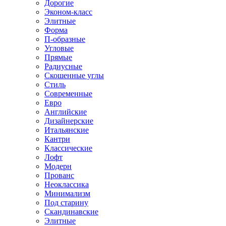
Дорогие
Эконом-класс
Элитные
Форма
П-образные
Угловые
Прямые
Радиусные
Скошенные углы
Стиль
Современные
Евро
Английские
Дизайнерские
Итальянские
Кантри
Классические
Лофт
Модерн
Прованс
Неоклассика
Минимализм
Под старину
Скандинавские
Элитные