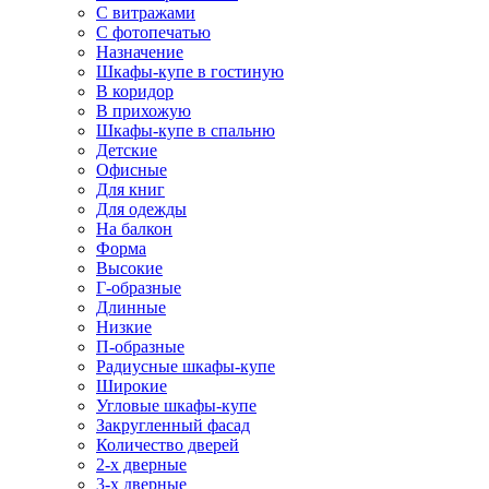
С витражами
С фотопечатью
Назначение
Шкафы-купе в гостиную
В коридор
В прихожую
Шкафы-купе в спальню
Детские
Офисные
Для книг
Для одежды
На балкон
Форма
Высокие
Г-образные
Длинные
Низкие
П-образные
Радиусные шкафы-купе
Широкие
Угловые шкафы-купе
Закругленный фасад
Количество дверей
2-х дверные
3-х дверные