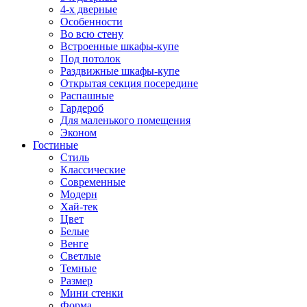
4-х дверные
Особенности
Во всю стену
Встроенные шкафы-купе
Под потолок
Раздвижные шкафы-купе
Открытая секция посередине
Распашные
Гардероб
Для маленького помещения
Эконом
Гостиные
Стиль
Классические
Современные
Модерн
Хай-тек
Цвет
Белые
Венге
Светлые
Темные
Размер
Мини стенки
Форма