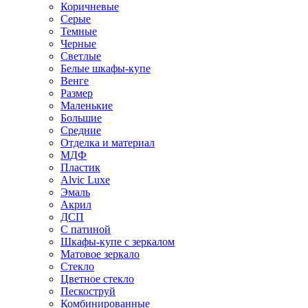
Коричневые
Серые
Темные
Черные
Светлые
Белые шкафы-купе
Венге
Размер
Маленькие
Большие
Средние
Отделка и материал
МДФ
Пластик
Alvic Luxe
Эмаль
Акрил
ДСП
С патиной
Шкафы-купе с зеркалом
Матовое зеркало
Стекло
Цветное стекло
Пескоструй
Комбинированные