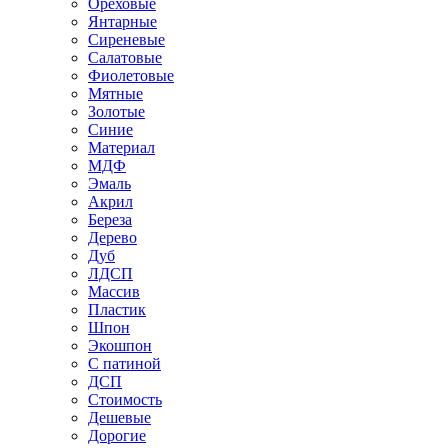
Ореховые
Янтарные
Сиреневые
Салатовые
Фиолетовые
Мятные
Золотые
Синие
Материал
МДФ
Эмаль
Акрил
Береза
Дерево
Дуб
ЛДСП
Массив
Пластик
Шпон
Экошпон
С патиной
ДСП
Стоимость
Дешевые
Дорогие