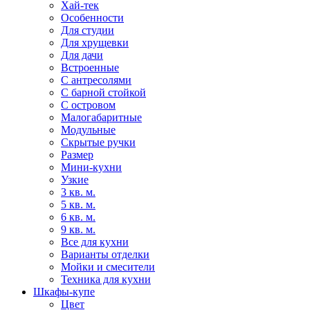
Хай-тек
Особенности
Для студии
Для хрущевки
Для дачи
Встроенные
С антресолями
С барной стойкой
С островом
Малогабаритные
Модульные
Скрытые ручки
Размер
Мини-кухни
Узкие
3 кв. м.
5 кв. м.
6 кв. м.
9 кв. м.
Все для кухни
Варианты отделки
Мойки и смесители
Техника для кухни
Шкафы-купе
Цвет