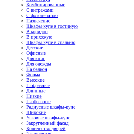
Комбинированные
С витражами
С фотопечатью
Назначение
Шкафы-купе в гостиную
В коридор
В прихожую
Шкафы-купе в спальню
Детские
Офисные
Для книг
Для одежды
На балкон
Форма
Высокие
Г-образные
Длинные
Низкие
П-образные
Радиусные шкафы-купе
Широкие
Угловые шкафы-купе
Закругленный фасад
Количество дверей
2-х дверные