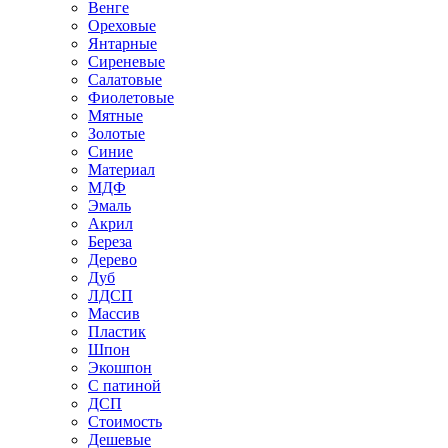
Венге
Ореховые
Янтарные
Сиреневые
Салатовые
Фиолетовые
Мятные
Золотые
Синие
Материал
МДФ
Эмаль
Акрил
Береза
Дерево
Дуб
ЛДСП
Массив
Пластик
Шпон
Экошпон
С патиной
ДСП
Стоимость
Дешевые