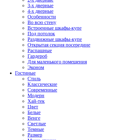
3-х дверные
4-х дверные
Особенности
Во всю стену
Встроенные шкафы-купе
Под потолок
Раздвижные шкафы-купе
Открытая секция посередине
Распашные
Гардероб
Для маленького помещения
Эконом
Гостиные
Стиль
Классические
Современные
Модерн
Хай-тек
Цвет
Белые
Венге
Светлые
Темные
Размер