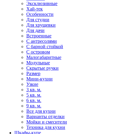
Эксклюзивные
Хай-тек
Особенности
Для студии
Для хрущевки
Для дачи
Встроенные
С антресолями
С барной стойкой
С островом
Малогабаритные
Модульные
Скрытые ручки
Размер
Мини-кухни
Узкие
3 кв. м.
5 кв. м.
6 кв. м.
9 кв. м.
Все для кухни
Варианты отделки
Мойки и смесители
Техника для кухни
Шкафы-купе