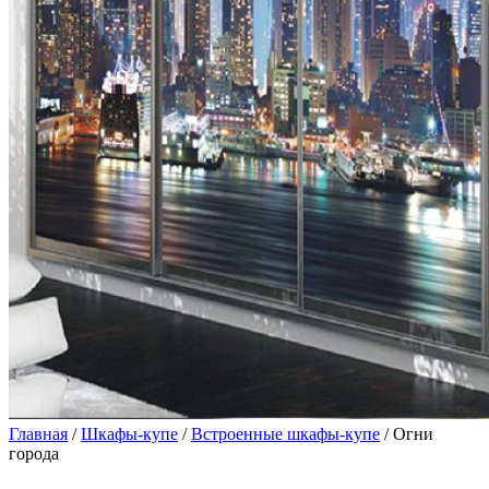
Главная
/
Шкафы-купе
/
Встроенные шкафы-купе
/ Огни
города