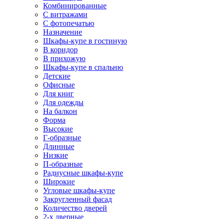
Комбинированные
С витражами
С фотопечатью
Назначение
Шкафы-купе в гостиную
В коридор
В прихожую
Шкафы-купе в спальню
Детские
Офисные
Для книг
Для одежды
На балкон
Форма
Высокие
Г-образные
Длинные
Низкие
П-образные
Радиусные шкафы-купе
Широкие
Угловые шкафы-купе
Закругленный фасад
Количество дверей
2-х дверные