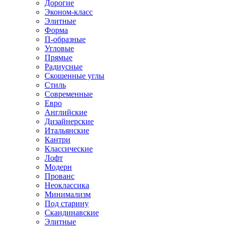
Дорогие
Эконом-класс
Элитные
Форма
П-образные
Угловые
Прямые
Радиусные
Скошенные углы
Стиль
Современные
Евро
Английские
Дизайнерские
Итальянские
Кантри
Классические
Лофт
Модерн
Прованс
Неоклассика
Минимализм
Под старину
Скандинавские
Элитные