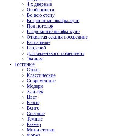
4-х дверные
Особенности
Во всю стену
Встроенные шкафы-купе
Под потолок
Раздвижные шкафы-купе
Открытая секция посередине
Распашные
Гардероб
Для маленького помещения
Эконом
Гостиные
Стиль
Классические
Современные
Модерн
Хай-тек
Цвет
Белые
Венге
Светлые
Темные
Размер
Мини стенки
Форма