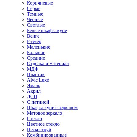
Коричневые
Серые
Темные
Черные
Светлые
Белые шкафы-купе
Венге
Размер
Маленькие
Большие
Средние
Отделка и материал
МДФ
Пластик
Alvic Luxe
Эмаль
Акрил
ДСП
С патиной
Шкафы-купе с зеркалом
Матовое зеркало
Стекло
Цветное стекло
Пескоструй
Комбинированные