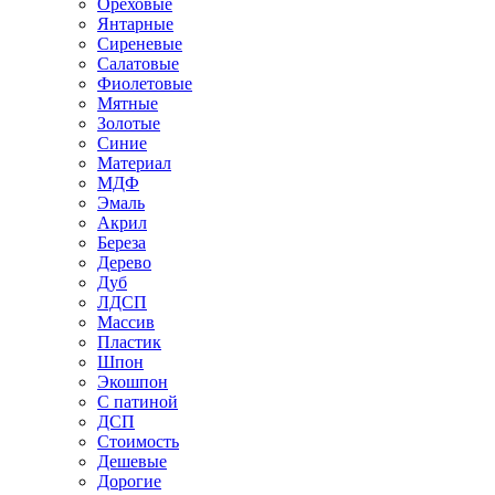
Ореховые
Янтарные
Сиреневые
Салатовые
Фиолетовые
Мятные
Золотые
Синие
Материал
МДФ
Эмаль
Акрил
Береза
Дерево
Дуб
ЛДСП
Массив
Пластик
Шпон
Экошпон
С патиной
ДСП
Стоимость
Дешевые
Дорогие