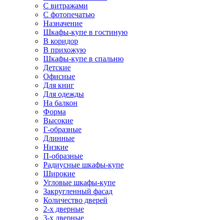
С витражами
С фотопечатью
Назначение
Шкафы-купе в гостиную
В коридор
В прихожую
Шкафы-купе в спальню
Детские
Офисные
Для книг
Для одежды
На балкон
Форма
Высокие
Г-образные
Длинные
Низкие
П-образные
Радиусные шкафы-купе
Широкие
Угловые шкафы-купе
Закругленный фасад
Количество дверей
2-х дверные
3-х дверные