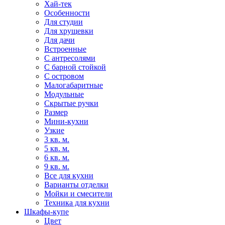
Хай-тек
Особенности
Для студии
Для хрущевки
Для дачи
Встроенные
С антресолями
С барной стойкой
С островом
Малогабаритные
Модульные
Скрытые ручки
Размер
Мини-кухни
Узкие
3 кв. м.
5 кв. м.
6 кв. м.
9 кв. м.
Все для кухни
Варианты отделки
Мойки и смесители
Техника для кухни
Шкафы-купе
Цвет