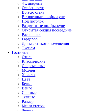
4-х дверные
Особенности
Во всю стену
Встроенные шкафы-купе
Под потолок
Раздвижные шкафы-купе
Открытая секция посередине
Распашные
Гардероб
Для маленького помещения
Эконом
Гостиные
Стиль
Классические
Современные
Модерн
Хай-тек
Цвет
Белые
Венге
Светлые
Темные
Размер
Мини стенки
Форма