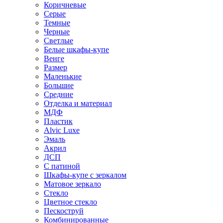
Коричневые
Серые
Темные
Черные
Светлые
Белые шкафы-купе
Венге
Размер
Маленькие
Большие
Средние
Отделка и материал
МДФ
Пластик
Alvic Luxe
Эмаль
Акрил
ДСП
С патиной
Шкафы-купе с зеркалом
Матовое зеркало
Стекло
Цветное стекло
Пескоструй
Комбинированные