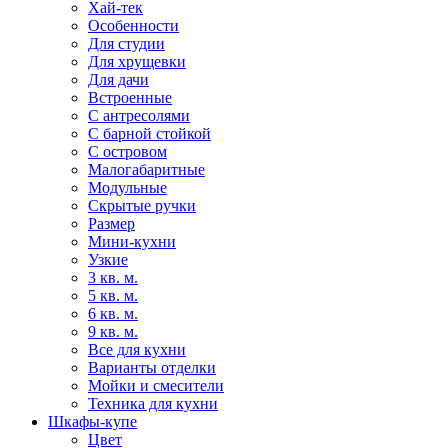
Хай-тек
Особенности
Для студии
Для хрущевки
Для дачи
Встроенные
С антресолями
С барной стойкой
С островом
Малогабаритные
Модульные
Скрытые ручки
Размер
Мини-кухни
Узкие
3 кв. м.
5 кв. м.
6 кв. м.
9 кв. м.
Все для кухни
Варианты отделки
Мойки и смесители
Техника для кухни
Шкафы-купе
Цвет