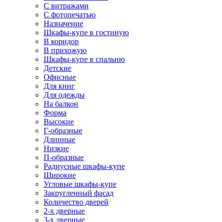
С витражами
С фотопечатью
Назначение
Шкафы-купе в гостиную
В коридор
В прихожую
Шкафы-купе в спальню
Детские
Офисные
Для книг
Для одежды
На балкон
Форма
Высокие
Г-образные
Длинные
Низкие
П-образные
Радиусные шкафы-купе
Широкие
Угловые шкафы-купе
Закругленный фасад
Количество дверей
2-х дверные
3-х дверные