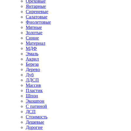
Ореховые
Янтарные
Сиреневые
Салатовые
Фиолетовые
Мятные
Золотые
Синие
Материал
МДФ
Эмаль
Акрил
Береза
Дерево
Дуб
ЛДСП
Массив
Пластик
Шпон
Экошпон
С патиной
ДСП
Стоимость
Дешевые
Дорогие