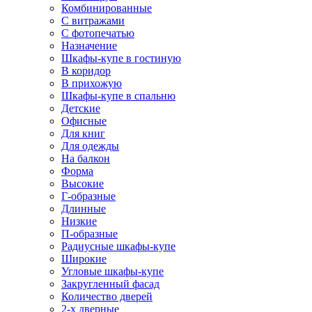
Комбинированные
С витражами
С фотопечатью
Назначение
Шкафы-купе в гостиную
В коридор
В прихожую
Шкафы-купе в спальню
Детские
Офисные
Для книг
Для одежды
На балкон
Форма
Высокие
Г-образные
Длинные
Низкие
П-образные
Радиусные шкафы-купе
Широкие
Угловые шкафы-купе
Закругленный фасад
Количество дверей
2-х дверные