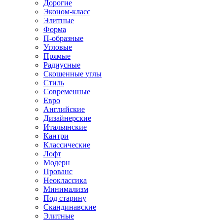
Дорогие
Эконом-класс
Элитные
Форма
П-образные
Угловые
Прямые
Радиусные
Скошенные углы
Стиль
Современные
Евро
Английские
Дизайнерские
Итальянские
Кантри
Классические
Лофт
Модерн
Прованс
Неоклассика
Минимализм
Под старину
Скандинавские
Элитные