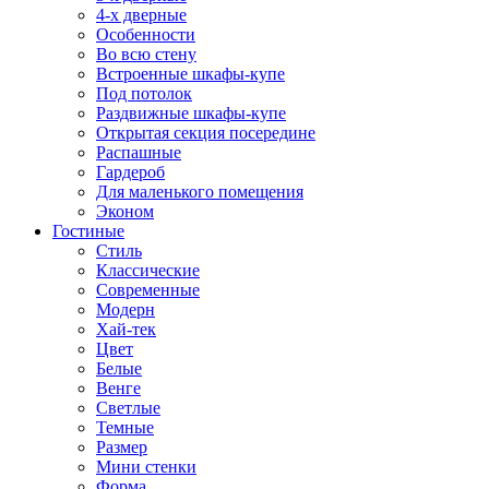
4-х дверные
Особенности
Во всю стену
Встроенные шкафы-купе
Под потолок
Раздвижные шкафы-купе
Открытая секция посередине
Распашные
Гардероб
Для маленького помещения
Эконом
Гостиные
Стиль
Классические
Современные
Модерн
Хай-тек
Цвет
Белые
Венге
Светлые
Темные
Размер
Мини стенки
Форма