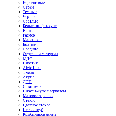
Коричневые
Серые
Темные
Черные
Светлые
Белые шкафы-купе
Венге
Размер
Маленькие
Большие
Средние
Отделка и материал
МДФ
Пластик
Alvic Luxe
Эмаль
Акрил
ДСП
С патиной
Шкафы-купе с зеркалом
Матовое зеркало
Стекло
Цветное стекло
Пескоструй
Комбинированные