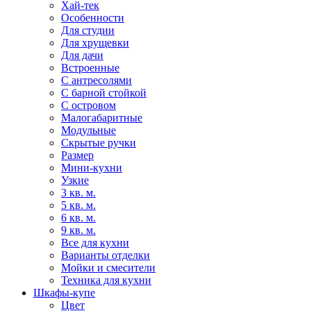
Хай-тек
Особенности
Для студии
Для хрущевки
Для дачи
Встроенные
С антресолями
С барной стойкой
С островом
Малогабаритные
Модульные
Скрытые ручки
Размер
Мини-кухни
Узкие
3 кв. м.
5 кв. м.
6 кв. м.
9 кв. м.
Все для кухни
Варианты отделки
Мойки и смесители
Техника для кухни
Шкафы-купе
Цвет