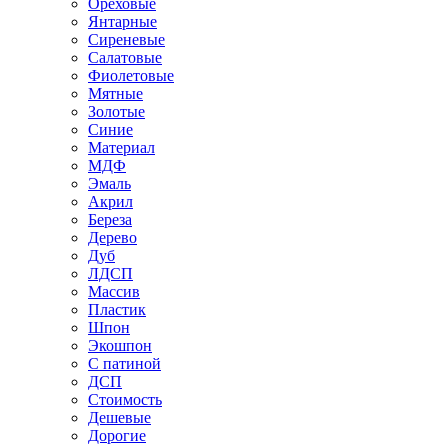
Ореховые
Янтарные
Сиреневые
Салатовые
Фиолетовые
Мятные
Золотые
Синие
Материал
МДФ
Эмаль
Акрил
Береза
Дерево
Дуб
ЛДСП
Массив
Пластик
Шпон
Экошпон
С патиной
ДСП
Стоимость
Дешевые
Дорогие