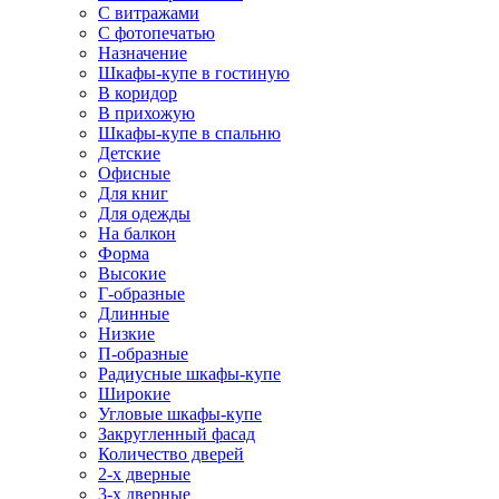
С витражами
С фотопечатью
Назначение
Шкафы-купе в гостиную
В коридор
В прихожую
Шкафы-купе в спальню
Детские
Офисные
Для книг
Для одежды
На балкон
Форма
Высокие
Г-образные
Длинные
Низкие
П-образные
Радиусные шкафы-купе
Широкие
Угловые шкафы-купе
Закругленный фасад
Количество дверей
2-х дверные
3-х дверные