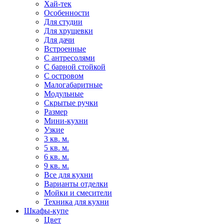
Хай-тек
Особенности
Для студии
Для хрущевки
Для дачи
Встроенные
С антресолями
С барной стойкой
С островом
Малогабаритные
Модульные
Скрытые ручки
Размер
Мини-кухни
Узкие
3 кв. м.
5 кв. м.
6 кв. м.
9 кв. м.
Все для кухни
Варианты отделки
Мойки и смесители
Техника для кухни
Шкафы-купе
Цвет