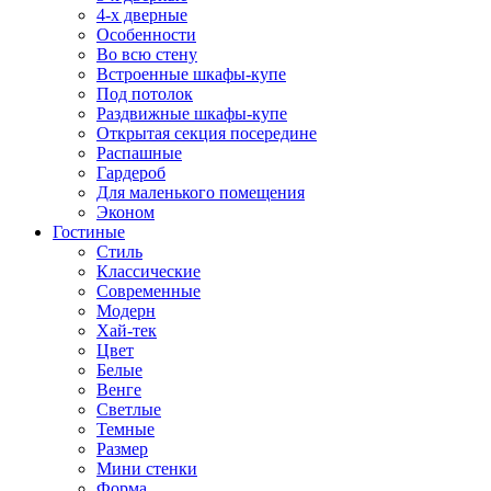
4-х дверные
Особенности
Во всю стену
Встроенные шкафы-купе
Под потолок
Раздвижные шкафы-купе
Открытая секция посередине
Распашные
Гардероб
Для маленького помещения
Эконом
Гостиные
Стиль
Классические
Современные
Модерн
Хай-тек
Цвет
Белые
Венге
Светлые
Темные
Размер
Мини стенки
Форма