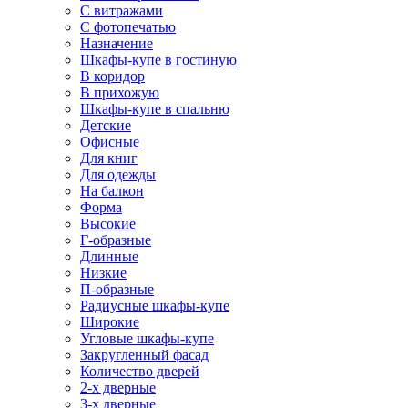
С витражами
С фотопечатью
Назначение
Шкафы-купе в гостиную
В коридор
В прихожую
Шкафы-купе в спальню
Детские
Офисные
Для книг
Для одежды
На балкон
Форма
Высокие
Г-образные
Длинные
Низкие
П-образные
Радиусные шкафы-купе
Широкие
Угловые шкафы-купе
Закругленный фасад
Количество дверей
2-х дверные
3-х дверные