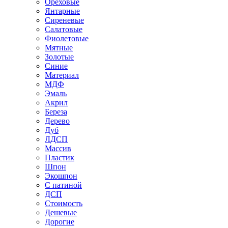
Ореховые
Янтарные
Сиреневые
Салатовые
Фиолетовые
Мятные
Золотые
Синие
Материал
МДФ
Эмаль
Акрил
Береза
Дерево
Дуб
ЛДСП
Массив
Пластик
Шпон
Экошпон
С патиной
ДСП
Стоимость
Дешевые
Дорогие