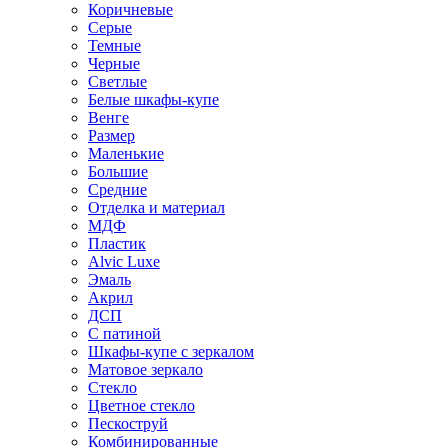
Коричневые
Серые
Темные
Черные
Светлые
Белые шкафы-купе
Венге
Размер
Маленькие
Большие
Средние
Отделка и материал
МДФ
Пластик
Alvic Luxe
Эмаль
Акрил
ДСП
С патиной
Шкафы-купе с зеркалом
Матовое зеркало
Стекло
Цветное стекло
Пескоструй
Комбинированные