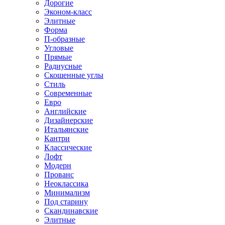
Дорогие
Эконом-класс
Элитные
Форма
П-образные
Угловые
Прямые
Радиусные
Скошенные углы
Стиль
Современные
Евро
Английские
Дизайнерские
Итальянские
Кантри
Классические
Лофт
Модерн
Прованс
Неоклассика
Минимализм
Под старину
Скандинавские
Элитные