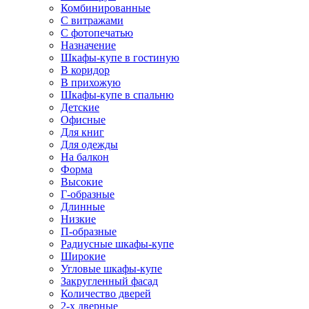
Комбинированные
С витражами
С фотопечатью
Назначение
Шкафы-купе в гостиную
В коридор
В прихожую
Шкафы-купе в спальню
Детские
Офисные
Для книг
Для одежды
На балкон
Форма
Высокие
Г-образные
Длинные
Низкие
П-образные
Радиусные шкафы-купе
Широкие
Угловые шкафы-купе
Закругленный фасад
Количество дверей
2-х дверные