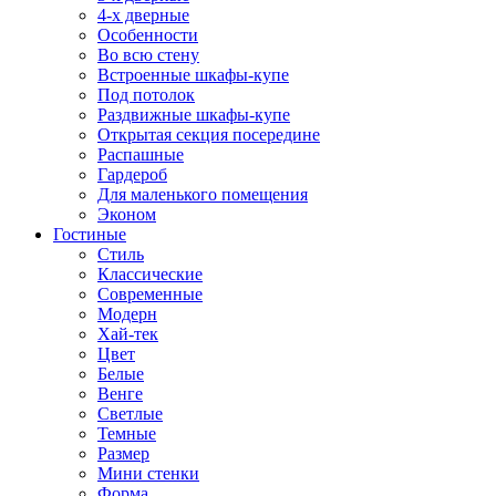
4-х дверные
Особенности
Во всю стену
Встроенные шкафы-купе
Под потолок
Раздвижные шкафы-купе
Открытая секция посередине
Распашные
Гардероб
Для маленького помещения
Эконом
Гостиные
Стиль
Классические
Современные
Модерн
Хай-тек
Цвет
Белые
Венге
Светлые
Темные
Размер
Мини стенки
Форма