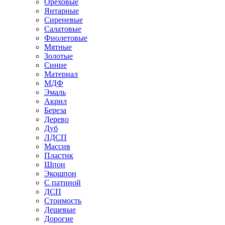
Ореховые
Янтарные
Сиреневые
Салатовые
Фиолетовые
Мятные
Золотые
Синие
Материал
МДФ
Эмаль
Акрил
Береза
Дерево
Дуб
ЛДСП
Массив
Пластик
Шпон
Экошпон
С патиной
ДСП
Стоимость
Дешевые
Дорогие