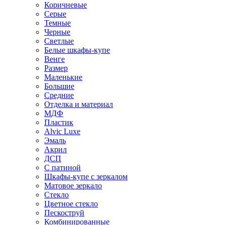
Коричневые
Серые
Темные
Черные
Светлые
Белые шкафы-купе
Венге
Размер
Маленькие
Большие
Средние
Отделка и материал
МДФ
Пластик
Alvic Luxe
Эмаль
Акрил
ДСП
С патиной
Шкафы-купе с зеркалом
Матовое зеркало
Стекло
Цветное стекло
Пескоструй
Комбинированные