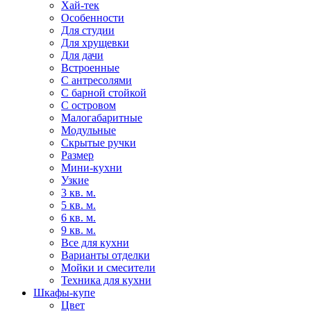
Хай-тек
Особенности
Для студии
Для хрущевки
Для дачи
Встроенные
С антресолями
С барной стойкой
С островом
Малогабаритные
Модульные
Скрытые ручки
Размер
Мини-кухни
Узкие
3 кв. м.
5 кв. м.
6 кв. м.
9 кв. м.
Все для кухни
Варианты отделки
Мойки и смесители
Техника для кухни
Шкафы-купе
Цвет