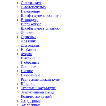
С витражами
С фотопечатью
Назначение
Шкафы-купе в гостиную
В коридор
В прихожую
Шкафы-купе в спальню
Детские
Офисные
Для книг
Для одежды
На балкон
Форма
Высокие
Г-образные
Длинные
Низкие
П-образные
Радиусные шкафы-купе
Широкие
Угловые шкафы-купе
Закругленный фасад
Количество дверей
2-х дверные
3-х дверные