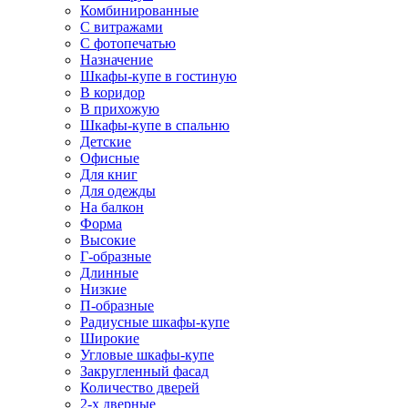
Комбинированные
С витражами
С фотопечатью
Назначение
Шкафы-купе в гостиную
В коридор
В прихожую
Шкафы-купе в спальню
Детские
Офисные
Для книг
Для одежды
На балкон
Форма
Высокие
Г-образные
Длинные
Низкие
П-образные
Радиусные шкафы-купе
Широкие
Угловые шкафы-купе
Закругленный фасад
Количество дверей
2-х дверные