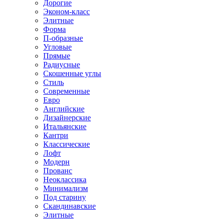
Дорогие
Эконом-класс
Элитные
Форма
П-образные
Угловые
Прямые
Радиусные
Скошенные углы
Стиль
Современные
Евро
Английские
Дизайнерские
Итальянские
Кантри
Классические
Лофт
Модерн
Прованс
Неоклассика
Минимализм
Под старину
Скандинавские
Элитные