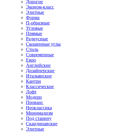
Дорогие
Эконом-класс
Элитные
Форма
П-образные
Угловые
Прямые
Радиусные
Скошенные углы
Стиль
Современные
Евро
Английские
Дизайнерские
Итальянские
Кантри
Классические
Лофт
Модерн
Прованс
Неоклассика
Минимализм
Под старину
Скандинавские
Элитные