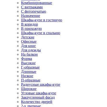
Комбинированные
С витражами
С фотопечатью
Назначение
Шкафы-купе в гостиную
В коридор
В прихожую
Шкафы-купе в спальню
Детские
Офисные
Для книг
Для одежды
На балкон
Форма
Высокие
Г-образные
Длинные
Низкие
П-образные
Радиусные шкафы-купе
Широкие
Угловые шкафы-купе
Закругленный фасад
Количество дверей
2-х дверные