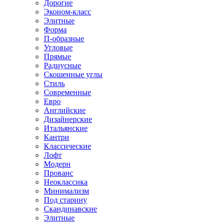
Дорогие
Эконом-класс
Элитные
Форма
П-образные
Угловые
Прямые
Радиусные
Скошенные углы
Стиль
Современные
Евро
Английские
Дизайнерские
Итальянские
Кантри
Классические
Лофт
Модерн
Прованс
Неоклассика
Минимализм
Под старину
Скандинавские
Элитные