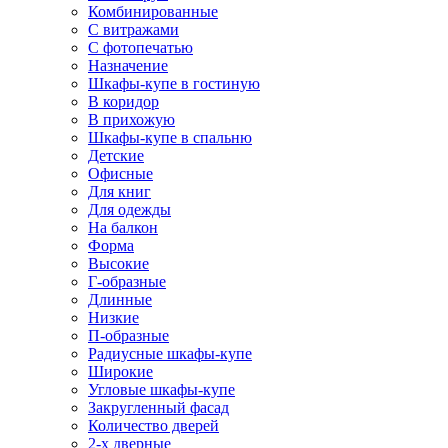
Комбинированные
С витражами
С фотопечатью
Назначение
Шкафы-купе в гостиную
В коридор
В прихожую
Шкафы-купе в спальню
Детские
Офисные
Для книг
Для одежды
На балкон
Форма
Высокие
Г-образные
Длинные
Низкие
П-образные
Радиусные шкафы-купе
Широкие
Угловые шкафы-купе
Закругленный фасад
Количество дверей
2-х дверные