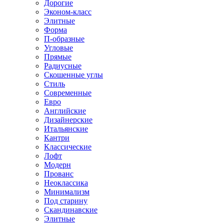
Дорогие
Эконом-класс
Элитные
Форма
П-образные
Угловые
Прямые
Радиусные
Скошенные углы
Стиль
Современные
Евро
Английские
Дизайнерские
Итальянские
Кантри
Классические
Лофт
Модерн
Прованс
Неоклассика
Минимализм
Под старину
Скандинавские
Элитные