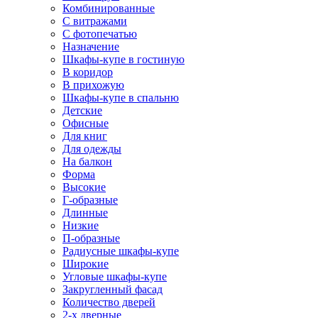
Комбинированные
С витражами
С фотопечатью
Назначение
Шкафы-купе в гостиную
В коридор
В прихожую
Шкафы-купе в спальню
Детские
Офисные
Для книг
Для одежды
На балкон
Форма
Высокие
Г-образные
Длинные
Низкие
П-образные
Радиусные шкафы-купе
Широкие
Угловые шкафы-купе
Закругленный фасад
Количество дверей
2-х дверные