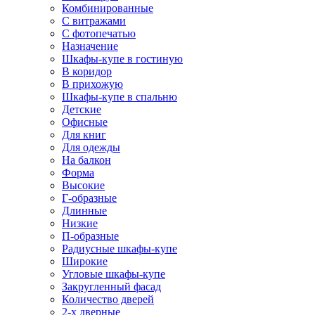
Комбинированные
С витражами
С фотопечатью
Назначение
Шкафы-купе в гостиную
В коридор
В прихожую
Шкафы-купе в спальню
Детские
Офисные
Для книг
Для одежды
На балкон
Форма
Высокие
Г-образные
Длинные
Низкие
П-образные
Радиусные шкафы-купе
Широкие
Угловые шкафы-купе
Закругленный фасад
Количество дверей
2-х дверные