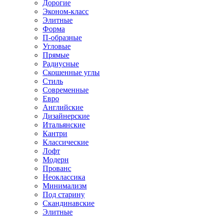
Дорогие
Эконом-класс
Элитные
Форма
П-образные
Угловые
Прямые
Радиусные
Скошенные углы
Стиль
Современные
Евро
Английские
Дизайнерские
Итальянские
Кантри
Классические
Лофт
Модерн
Прованс
Неоклассика
Минимализм
Под старину
Скандинавские
Элитные