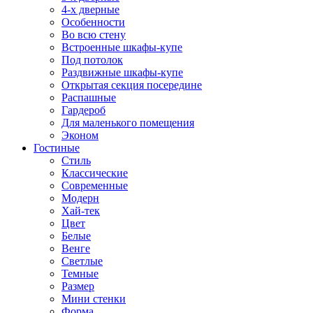
4-х дверные
Особенности
Во всю стену
Встроенные шкафы-купе
Под потолок
Раздвижные шкафы-купе
Открытая секция посередине
Распашные
Гардероб
Для маленького помещения
Эконом
Гостиные
Стиль
Классические
Современные
Модерн
Хай-тек
Цвет
Белые
Венге
Светлые
Темные
Размер
Мини стенки
Форма