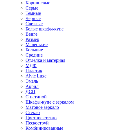
Коричневые
Серые
Темные
Черные
Светлые
Белые шкафы-купе
Венге
Размер
Маленькие
Большие
Средние
Отделка и материал
МДФ
Пластик
Alvic Luxe
Эмаль
Акрил
ДСП
С патиной
Шкафы-купе с зеркалом
Матовое зеркало
Стекло
Цветное стекло
Пескоструй
Комбинированные