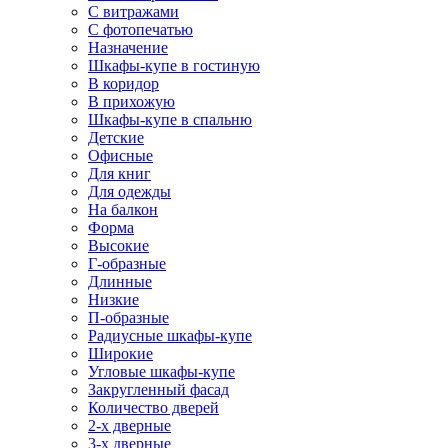
С витражами
С фотопечатью
Назначение
Шкафы-купе в гостиную
В коридор
В прихожую
Шкафы-купе в спальню
Детские
Офисные
Для книг
Для одежды
На балкон
Форма
Высокие
Г-образные
Длинные
Низкие
П-образные
Радиусные шкафы-купе
Широкие
Угловые шкафы-купе
Закругленный фасад
Количество дверей
2-х дверные
3-х дверные