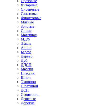
Ореховые
Янтарные
Сиреневые
Салатовые
Фиолетовые
Мятные
Золотые
Синие
Материал
МДФ
Эмаль
Акрил
Береза
Дерево
Дуб
ЛДСП
Массив
Пластик
Шпон
Экошпон
С патиной
ДСП
Стоимость
Дешевые
Дорогие