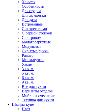
Хай-тек
Особенности
Для студии
Для хрущевки
Для дачи
Встроенные
С антресолями
С барной стойкой
С островом
Малогабаритные
Модульные
Скрытые ручки
Размер
Мини-кухни
Узкие
3 кв. м.
5 кв. м.
6 кв. м.
9 кв. м.
Все для кухни
Варианты отделки
Мойки и смесители
Техника для кухни
Шкафы-купе
Цвет