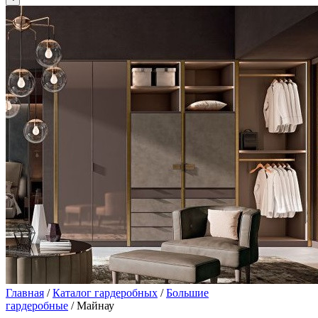
Главная
/
Каталог гардеробных
/
Большие
гардеробные
/ Майнау