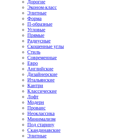
Дорогие
Эконом-класс
Элитные
Форма
П-образные
Угловые
Прямые
Радиусные
Скошенные углы
Стиль
Современные
Евро
Английские
Дизайнерские
Итальянские
Кантри
Классические
Лофт
Модерн
Прованс
Неоклассика
Минимализм
Под старину
Скандинавские
Элитные