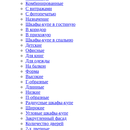
Комбинированные
С витражами
С фотопечатью
Назначение
Шкафы-купе в гостиную
В коридор
В прихожую
Шкафы-купе в спальню
Детские
Офисные
Для книг
Для одежды
На балкон
Форма
Высокие
Г-образные
Длинные
Низкие
П-образные
Радиусные шкафы-купе
Широкие
Угловые шкафы-купе
Закругленный фасад
Количество дверей
2-х дверные