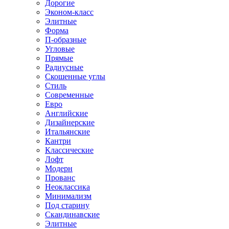
Дорогие
Эконом-класс
Элитные
Форма
П-образные
Угловые
Прямые
Радиусные
Скошенные углы
Стиль
Современные
Евро
Английские
Дизайнерские
Итальянские
Кантри
Классические
Лофт
Модерн
Прованс
Неоклассика
Минимализм
Под старину
Скандинавские
Элитные