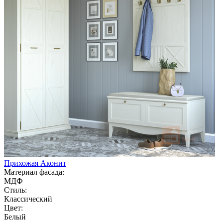
Прихожая Аконит
Материал фасада:
МДФ
Стиль:
Классический
Цвет:
Белый