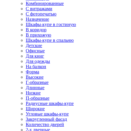
Комбинированные
С витражами
С фотопечатью
Назначение
Шкафы-купе в гостиную
В коридор
В прихожую
Шкафы-купе в спальню
Детские
Офисные
Для книг
Для одежды
На балкон
Форма
Высокие
Г-образные
Длинные
Низкие
П-образные
Радиусные шкафы-купе
Широкие
Угловые шкафы-купе
Закругленный фасад
Количество дверей
2-х дверные