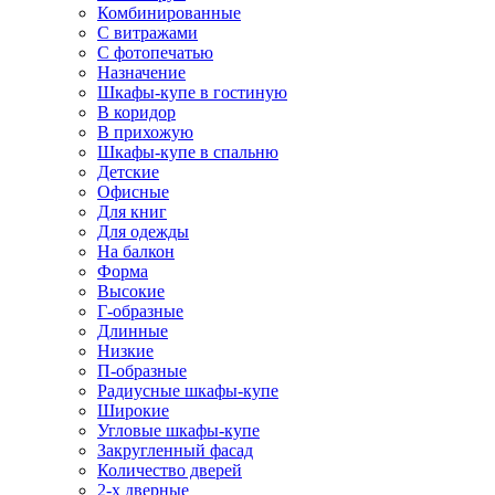
Комбинированные
С витражами
С фотопечатью
Назначение
Шкафы-купе в гостиную
В коридор
В прихожую
Шкафы-купе в спальню
Детские
Офисные
Для книг
Для одежды
На балкон
Форма
Высокие
Г-образные
Длинные
Низкие
П-образные
Радиусные шкафы-купе
Широкие
Угловые шкафы-купе
Закругленный фасад
Количество дверей
2-х дверные