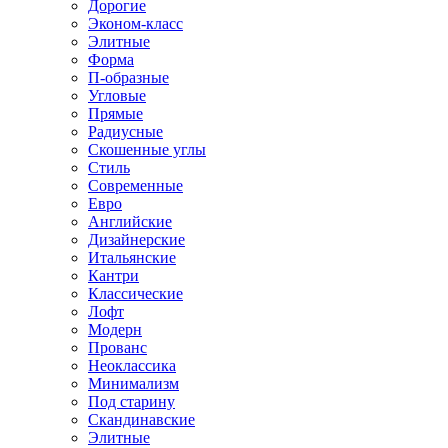
Дорогие
Эконом-класс
Элитные
Форма
П-образные
Угловые
Прямые
Радиусные
Скошенные углы
Стиль
Современные
Евро
Английские
Дизайнерские
Итальянские
Кантри
Классические
Лофт
Модерн
Прованс
Неоклассика
Минимализм
Под старину
Скандинавские
Элитные