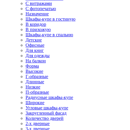
С витражами
С фотопечатью
Назначение
Шкафы-купе в гостиную
В коридор
В прихожую
Шкафы-купе в спальню
Детские
Офисные
Для книг
Для одежды
На балкон
Форма
Высокие
Г-образные
Длинные
Низкие
П-образные
Радиусные шкафы-купе
Широкие
Угловые шкафы-купе
Закругленный фасад
Количество дверей
2-х дверные
3-х дверные