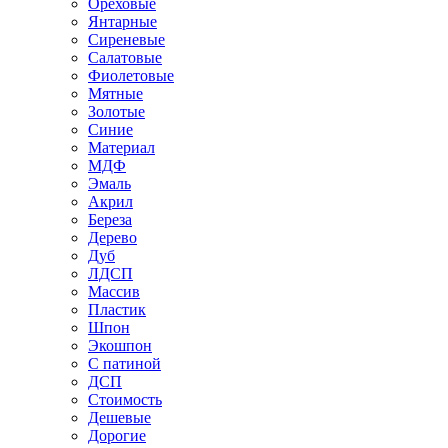
Ореховые
Янтарные
Сиреневые
Салатовые
Фиолетовые
Мятные
Золотые
Синие
Материал
МДФ
Эмаль
Акрил
Береза
Дерево
Дуб
ЛДСП
Массив
Пластик
Шпон
Экошпон
С патиной
ДСП
Стоимость
Дешевые
Дорогие