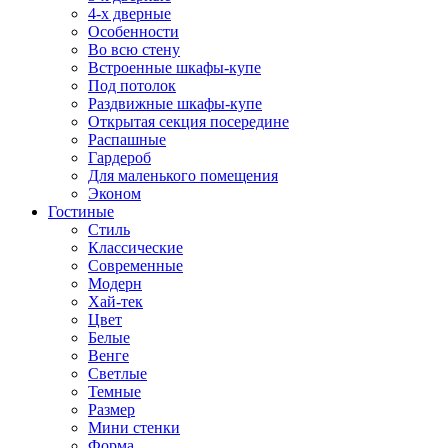
4-х дверные
Особенности
Во всю стену
Встроенные шкафы-купе
Под потолок
Раздвижные шкафы-купе
Открытая секция посередине
Распашные
Гардероб
Для маленького помещения
Эконом
Гостиные
Стиль
Классические
Современные
Модерн
Хай-тек
Цвет
Белые
Венге
Светлые
Темные
Размер
Мини стенки
Форма