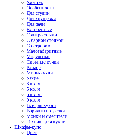
Хай-тек
Особенности
Для студии
Для хрущевки
Для дачи
Встроенные
С антресолями
С барной стойкой
С островом
Малогабаритные
Модульные
Скрытые ручки
Размер
Мини-кухни
Узкие
3 кв. м.
5 кв. м.
6 кв. м.
9 кв. м.
Все для кухни
Варианты отделки
Мойки и смесители
Техника для кухни
Шкафы-купе
Цвет