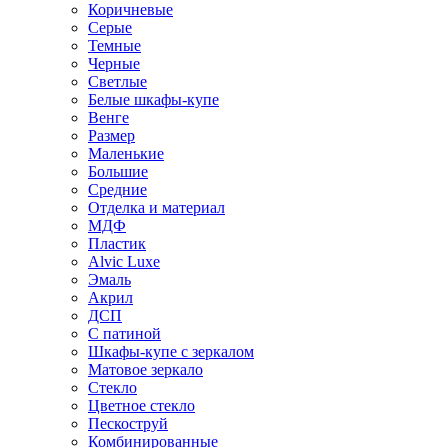
Коричневые
Серые
Темные
Черные
Светлые
Белые шкафы-купе
Венге
Размер
Маленькие
Большие
Средние
Отделка и материал
МДФ
Пластик
Alvic Luxe
Эмаль
Акрил
ДСП
С патиной
Шкафы-купе с зеркалом
Матовое зеркало
Стекло
Цветное стекло
Пескоструй
Комбинированные