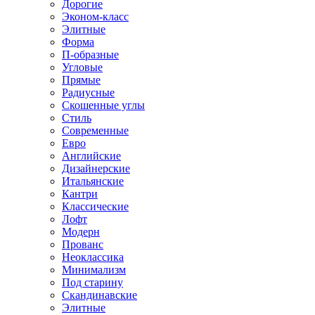
Дорогие
Эконом-класс
Элитные
Форма
П-образные
Угловые
Прямые
Радиусные
Скошенные углы
Стиль
Современные
Евро
Английские
Дизайнерские
Итальянские
Кантри
Классические
Лофт
Модерн
Прованс
Неоклассика
Минимализм
Под старину
Скандинавские
Элитные