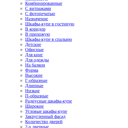
Комбинированные
С витражами
С фотопечатью
Назначение
Шкафы-купе в гостиную
В коридор
В прихожую
Шкафы-купе в спальню
Детские
Офисные
Для книг
Для одежды
На балкон
Форма
Высокие
Г-образные
Длинные
Низкие
П-образные
Радиусные шкафы-купе
Широкие
Угловые шкафы-купе
Закругленный фасад
Количество дверей
2-х дверные