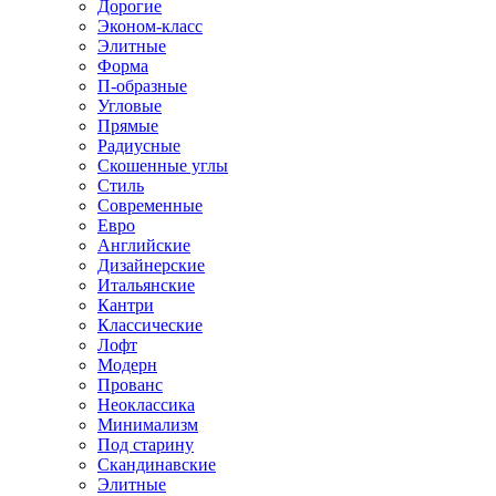
Дорогие
Эконом-класс
Элитные
Форма
П-образные
Угловые
Прямые
Радиусные
Скошенные углы
Стиль
Современные
Евро
Английские
Дизайнерские
Итальянские
Кантри
Классические
Лофт
Модерн
Прованс
Неоклассика
Минимализм
Под старину
Скандинавские
Элитные