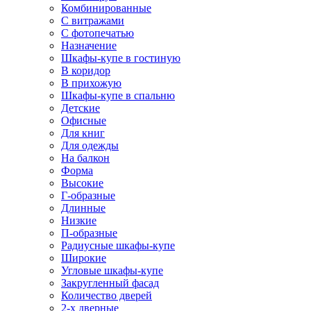
Комбинированные
С витражами
С фотопечатью
Назначение
Шкафы-купе в гостиную
В коридор
В прихожую
Шкафы-купе в спальню
Детские
Офисные
Для книг
Для одежды
На балкон
Форма
Высокие
Г-образные
Длинные
Низкие
П-образные
Радиусные шкафы-купе
Широкие
Угловые шкафы-купе
Закругленный фасад
Количество дверей
2-х дверные