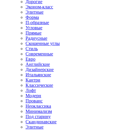
Дорогие
Эконом-класс
Элитные
Форма
П-образные
Угловые
Прямые
Радиусные
Скошенные углы
Стиль
Современные
Евро
Английские
Дизайнерские
Итальянские
Кантри
Классические
Лофт
Модерн
Прованс
Неоклассика
Минимализм
Под старину
Скандинавские
Элитные