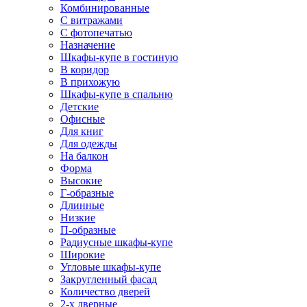
Комбинированные
С витражами
С фотопечатью
Назначение
Шкафы-купе в гостиную
В коридор
В прихожую
Шкафы-купе в спальню
Детские
Офисные
Для книг
Для одежды
На балкон
Форма
Высокие
Г-образные
Длинные
Низкие
П-образные
Радиусные шкафы-купе
Широкие
Угловые шкафы-купе
Закругленный фасад
Количество дверей
2-х дверные