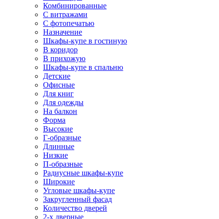
Комбинированные
С витражами
С фотопечатью
Назначение
Шкафы-купе в гостиную
В коридор
В прихожую
Шкафы-купе в спальню
Детские
Офисные
Для книг
Для одежды
На балкон
Форма
Высокие
Г-образные
Длинные
Низкие
П-образные
Радиусные шкафы-купе
Широкие
Угловые шкафы-купе
Закругленный фасад
Количество дверей
2-х дверные