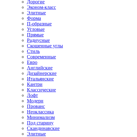
Дорогие
Эконом-класс
Элитные
Форма
П-образные
Угловые
Прямые
Радиусные
Скошенные углы
Стиль
Современные
Евро
Английские
Дизайнерские
Итальянские
Кантри
Классические
Лофт
Модерн
Прованс
Неоклассика
Минимализм
Под старину
Скандинавские
Элитные