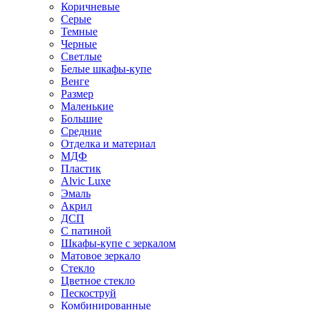
Коричневые
Серые
Темные
Черные
Светлые
Белые шкафы-купе
Венге
Размер
Маленькие
Большие
Средние
Отделка и материал
МДФ
Пластик
Alvic Luxe
Эмаль
Акрил
ДСП
С патиной
Шкафы-купе с зеркалом
Матовое зеркало
Стекло
Цветное стекло
Пескоструй
Комбинированные