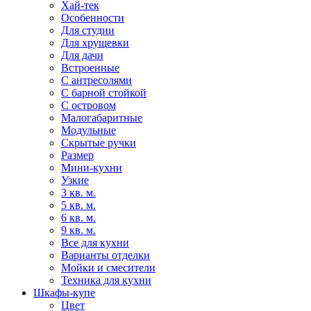
Хай-тек
Особенности
Для студии
Для хрущевки
Для дачи
Встроенные
С антресолями
С барной стойкой
С островом
Малогабаритные
Модульные
Скрытые ручки
Размер
Мини-кухни
Узкие
3 кв. м.
5 кв. м.
6 кв. м.
9 кв. м.
Все для кухни
Варианты отделки
Мойки и смесители
Техника для кухни
Шкафы-купе
Цвет