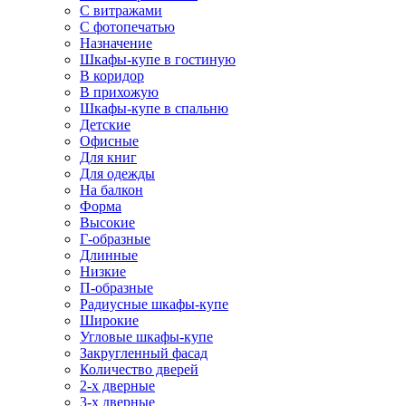
С витражами
С фотопечатью
Назначение
Шкафы-купе в гостиную
В коридор
В прихожую
Шкафы-купе в спальню
Детские
Офисные
Для книг
Для одежды
На балкон
Форма
Высокие
Г-образные
Длинные
Низкие
П-образные
Радиусные шкафы-купе
Широкие
Угловые шкафы-купе
Закругленный фасад
Количество дверей
2-х дверные
3-х дверные