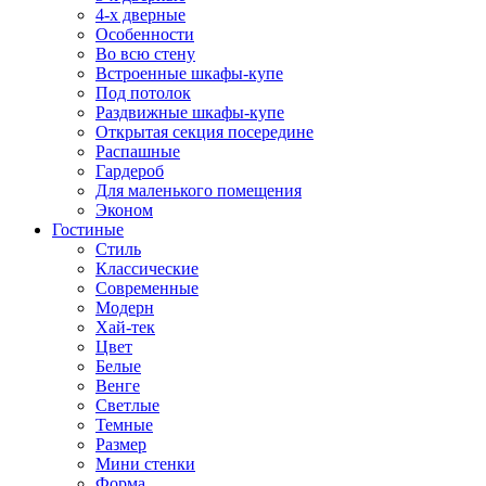
4-х дверные
Особенности
Во всю стену
Встроенные шкафы-купе
Под потолок
Раздвижные шкафы-купе
Открытая секция посередине
Распашные
Гардероб
Для маленького помещения
Эконом
Гостиные
Стиль
Классические
Современные
Модерн
Хай-тек
Цвет
Белые
Венге
Светлые
Темные
Размер
Мини стенки
Форма