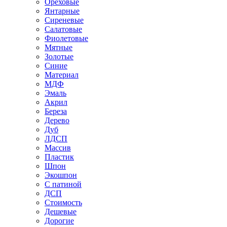
Ореховые
Янтарные
Сиреневые
Салатовые
Фиолетовые
Мятные
Золотые
Синие
Материал
МДФ
Эмаль
Акрил
Береза
Дерево
Дуб
ЛДСП
Массив
Пластик
Шпон
Экошпон
С патиной
ДСП
Стоимость
Дешевые
Дорогие