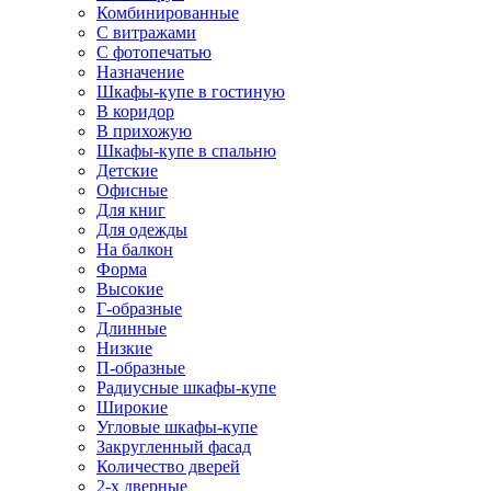
Комбинированные
С витражами
С фотопечатью
Назначение
Шкафы-купе в гостиную
В коридор
В прихожую
Шкафы-купе в спальню
Детские
Офисные
Для книг
Для одежды
На балкон
Форма
Высокие
Г-образные
Длинные
Низкие
П-образные
Радиусные шкафы-купе
Широкие
Угловые шкафы-купе
Закругленный фасад
Количество дверей
2-х дверные