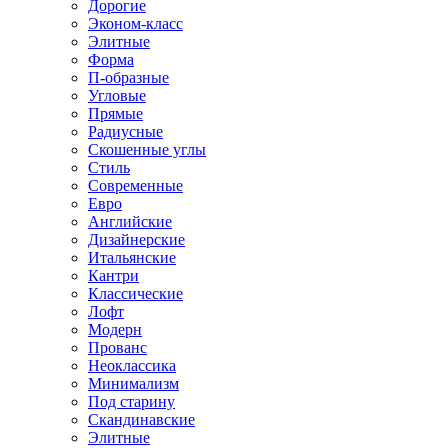
Дорогие
Эконом-класс
Элитные
Форма
П-образные
Угловые
Прямые
Радиусные
Скошенные углы
Стиль
Современные
Евро
Английские
Дизайнерские
Итальянские
Кантри
Классические
Лофт
Модерн
Прованс
Неоклассика
Минимализм
Под старину
Скандинавские
Элитные